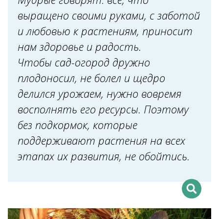
компания
выращено своими руками, с заботой
Хватит на всех!
и любовью к растениям, приносит
нам здоровье и радость.
От семи недуг
Чтобы сад-огород дружно
Сто зелёных одёжек
плодоносил, не болел и щедро
Морковка с грядки - слаще
делился урожаем, нужно вовремя
шоколадки!
восполнять его ресурсы. Поэтому
Фруктовый сад в порядке
без подкормок, которые
Персонально для клубники и
поддерживают растения на всех
малин
этапах их развития, не обойтись.
О рассаде - с любовью
Прогулка по дачному
краснолесью