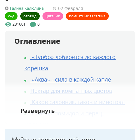
02 Февраля
Галина Калюлина
САД
ОГОРОД
ЦВЕТНИК
КОМНАТНЫЕ РАСТЕНИЯ
231601
0
Оглавление
«Турбо» доберётся до каждого
корешка
«Аква» - сила в каждой капле
Нектар для комнатных цветов
Каков садовник, таков и виноград
Синьор-помидор и перец-
молодец
Толстячок-кабачок и огуречная
Мудрые говорят: всё, что