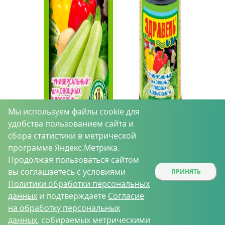
Мы используем файлы cookie для
удобства пользованием сайта и
сбора статистики в метрической
программе Яндекс.Метрика.
Порой из-за нехватки времени не удаётся
Продолжая пользоваться сайтом
уделить достаточного внимания каждой
вы соглашаетесь с условиями
ПРИНЯТЬ
грядке и овощу. В этом случае хорошо
Политики обработки персональных
выручают универсальные подкормки.
данных
и подтверждаете
Согласие
на обработку персональных
«Здравень Турбо универсальный - для
данных
, собираемых метрическими