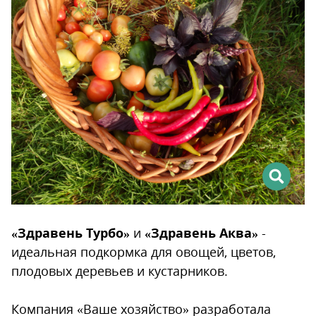
Цветочный вальс
На зелёном ковре
Скатерть-самобранка для
комнатных и садовых цветов
Орхидеи – гостьи из тропиков
«Здравень Турбо»
и
«Здравень Аква»
-
идеальная подкормка для овощей, цветов,
плодовых деревьев и кустарников.
Компания «Ваше хозяйство» разработала