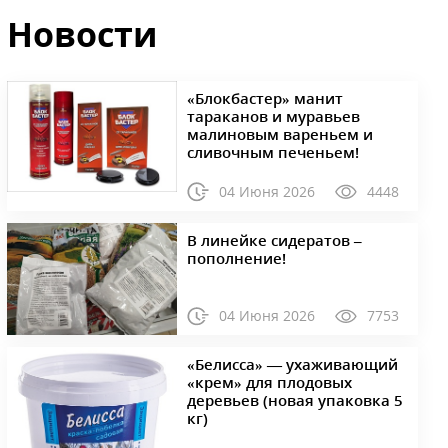
Новости
«Блокбастер» манит
тараканов и муравьев
малиновым вареньем и
сливочным печеньем!
04 Июня 2026
4448
В линейке сидератов –
пополнение!
04 Июня 2026
7753
«Белисса» — ухаживающий
«крем» для плодовых
деревьев (новая упаковка 5
кг)