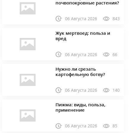
почвопокровные растения?
06 Августа 2026
843
Жук мертвоед: польза и
вред
06 Августа 2026
66
Нужно ли срезать
картофельную ботву?
06 Августа 2026
140
Пижма: виды, польза,
применение
06 Августа 2026
85