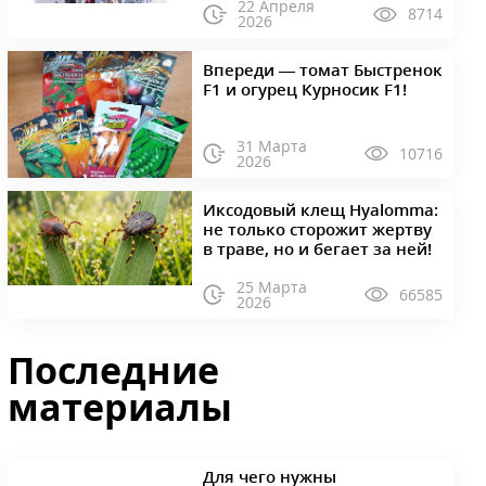
22 Апреля
8714
2026
Впереди — томат Быстренок
F1 и огурец Курносик F1!
31 Марта
10716
2026
Иксодовый клещ Hyalomma:
не только сторожит жертву
в траве, но и бегает за ней!
25 Марта
66585
2026
Последние
материалы
Для чего нужны