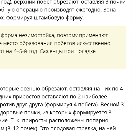
год), верхний побег обрезают, оставляя 3 почки
обную операцию производят ежегодно. Зона
рх, формируя штамбовую форму.
 форма незимостойка, поэтому применяют
е место образования побегов искусственно
т на 4–5-й год. Саженцы при посадке
которые осенью обрезают, оставляя на них по 4
одних приростов оставляют по 2 наиболее
отив друг друга (формируя 4 побега). Весной 3-
здоровые почки, из которых формируется 8
ение. Т. к. приросты расположены попарно,
 (8–12 почек). Это плодовая стрелка, на ней