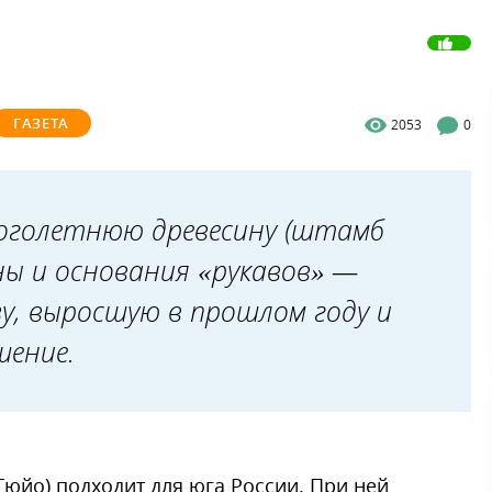
ГАЗЕТА
2053
0
ноголетнюю древесину (штамб
ны и основания «рукавов» —
зу, выросшую в прошлом году и
шение.
Гюйо) подходит для юга России. При ней