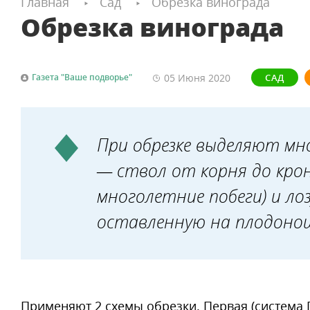
Главная
Сад
Обрезка винограда
Обрезка винограда
05 Июня
2020
Газета "Ваше подворье"
САД
При обрезке выделяют м
— ствол от корня до кро
многолетние побеги) и ло
оставленную на плодоно
Применяют 2 схемы обрезки. Первая (система 