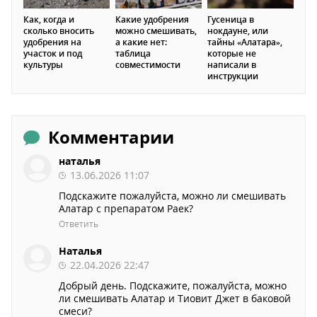
Как, когда и
Какие удобрения
Гусеница в
сколько вносить
можно смешивать,
нокдауне, или
удобрения на
а какие нет:
тайны «Алатара»,
участок и под
таблица
которые не
культуры
совместимости
написали в
инструкции
Комментарии
наталья
13.06.2026 11:07
Подскажите пожалуйста, можно ли смешивать
Алатар с препаратом Раек?
Ответить
Наталья
22.04.2026 22:47
Добрый день. Подскажите, пожалуйста, можно
ли смешивать Алатар и Тиовит Джет в баковой
смеси?