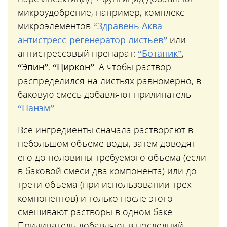
микроудобрение, например, комплекс
микроэлементов
“Здравень Аква
антистресс-регенератор листьев”
или
антистрессовый препарат:
“Ботаник”
,
“Эпин”
,
“Циркон”
. А чтобы раствор
распределился на листьях равномерно, в
баковую смесь добавляют прилипатель
“Панэм”
.
Все ингредиенты сначала растворяют в
небольшом объеме воды, затем доводят
его до половины требуемого объема (если
в баковой смеси два компонента) или до
трети объема (при использовании трех
компонентов) и только после этого
смешивают растворы в одном баке.
Прилипатель добавляют в последний