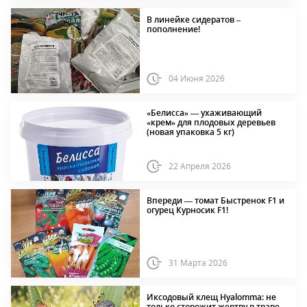
В линейке сидератов –
пополнение!
04 Июня 2026
«Белисса» — ухаживающий
«крем» для плодовых деревьев
(новая упаковка 5 кг)
22 Апреля 2026
Впереди — томат Быстренок F1 и
огурец Курносик F1!
31 Марта 2026
Иксодовый клещ Hyalomma: не
только сторожит жертву в траве,