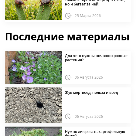
но и бегает за ней!
25 Марта 2026
Последние материалы
Для чего нужны почвопокровные
растения?
06 Августа 2026
Жук мертвоед: польза и вред
06 Августа 2026
Нужно ли срезать картофельную
ботву?