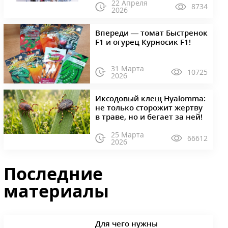
22 Апреля
8734
2026
Впереди — томат Быстренок
F1 и огурец Курносик F1!
31 Марта
10725
2026
Иксодовый клещ Hyalomma:
не только сторожит жертву
в траве, но и бегает за ней!
25 Марта
66612
2026
Последние
материалы
Для чего нужны