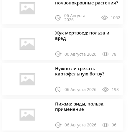
почвопокровные растения?
06 Августа
1052
2026
Жук мертвоед: польза и
вред
06 Августа 2026
78
Нужно ли срезать
картофельную ботву?
06 Августа 2026
198
Пижма: виды, польза,
применение
06 Августа 2026
96