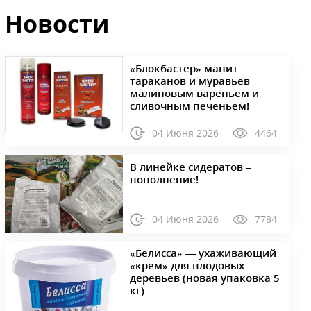
Новости
«Блокбастер» манит
тараканов и муравьев
малиновым вареньем и
сливочным печеньем!
04 Июня 2026
4464
В линейке сидератов –
пополнение!
04 Июня 2026
7784
«Белисса» — ухаживающий
«крем» для плодовых
деревьев (новая упаковка 5
кг)