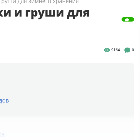
 груши для зимнего хранения
ки и груши для
9164
0
дов
ра