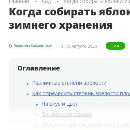
Главная
Сад
Когда собирать яблоки и
Когда собирать ябло
зимнего хранения
15 Августа
2025
Людмила Камионская
САД
Оглавление
Различные степени зрелости
Как определить степень зрелости пло
На вкус и цвет
По легкости отрыва
По соотношению крахмала и саха