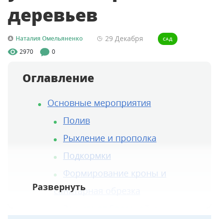
деревьев
29 Декабря
Наталия Омельяненко
САД
2970
0
Оглавление
Основные мероприятия
Полив
Рыхление и прополка
Подкормки
Формирование кроны и
санитарная обрезка
Защита от болезней и