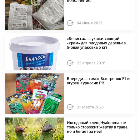
пополнение!
04 Июня 2026
«Белисса» — ухаживающий
«крем» для плодовых деревьев
(новая упаковка 5 кг)
22 Апреля 2026
Впереди — томат Быстренок F1 и
огурец Курносик F1!
31 Марта 2026
Иксодовый клещ Hyalomma: не
только сторожит жертву в траве,
но и бегает за ней!