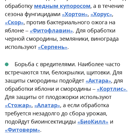
обработку
медным купоросом
, а в течение
сезона фунгицидами
«Хортон»
,
«Хорус»
,
«Скор»
, против бактериального ожога на
яблоне –
«Фитофлавин»
. Для обработки
черной смородины, земляники, винограда
используют
«Серпень»
.
Борьба с вредителями. Наиболее часто
встречаются тли, белокрылки, щитовки. Для
защиты смородины подойдет
«Актара»
, для
обработки яблони и смородины –
«Кортлис»
.
Для защиты от плодожорки используют
«Стожар»
,
«Алатар»
, а если обработка
требуется незадолго до сбора урожая,
подойдут биоинсектициды
«БиоКилл»
и
«Фитоверм»
.