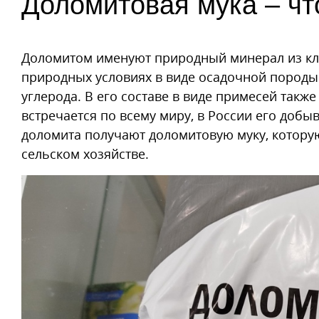
Доломитовая мука – чт
Доломитом именуют природный минерал из кла
природных условиях в виде осадочной породы.
углерода. В его составе в виде примесей такж
встречается по всему миру, в России его добы
доломита получают доломитовую муку, которую
сельском хозяйстве.