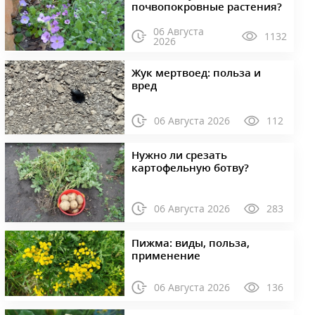
почвопокровные растения?
06 Августа
1132
2026
Жук мертвоед: польза и
вред
06 Августа 2026
112
Нужно ли срезать
картофельную ботву?
06 Августа 2026
283
Пижма: виды, польза,
применение
06 Августа 2026
136