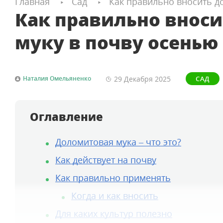
Главная
Сад
Как правильно вносить д
Как правильно внос
муку в почву осенью
29 Декабря
2025
Наталия Омельяненко
САД
Оглавление
Доломитовая мука – что это?
Как действует на почву
Как правильно применять
Когда и как вносить
Для каких культур полезно