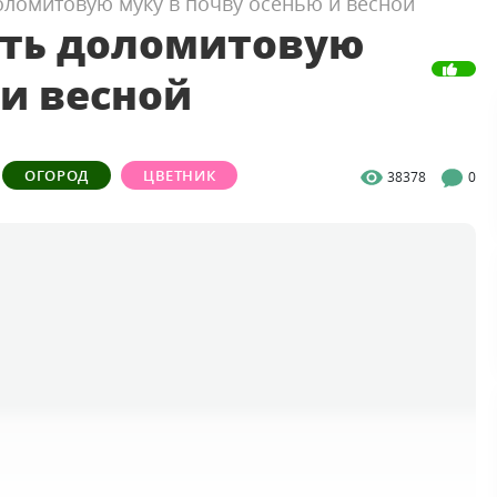
оломитовую муку в почву осенью и весной
ить доломитовую
 и весной
ОГОРОД
ЦВЕТНИК
38378
0