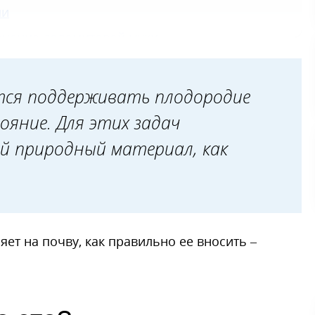
ми
енение доломитовой муки
ю муку?
тся поддерживать плодородие
ояние. Для этих задач
й природный материал, как
ияет на почву, как правильно ее вносить –