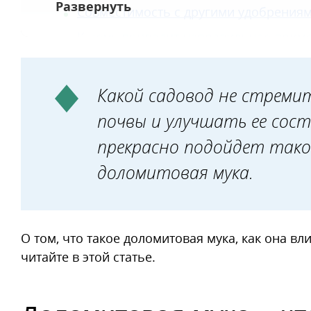
Совместимость с другими удобрения
К чему приводит неправильное прим
Для чего еще используют доломитову
Какой садовод не стреми
почвы и улучшать ее сост
прекрасно подойдет тако
доломитовая мука.
О том, что такое доломитовая мука, как она вл
читайте в этой статье.