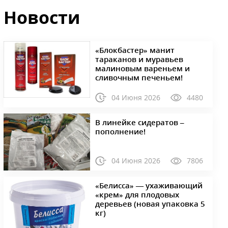
Новости
«Блокбастер» манит
тараканов и муравьев
малиновым вареньем и
сливочным печеньем!
04 Июня 2026
4480
В линейке сидератов –
пополнение!
04 Июня 2026
7806
«Белисса» — ухаживающий
«крем» для плодовых
деревьев (новая упаковка 5
кг)