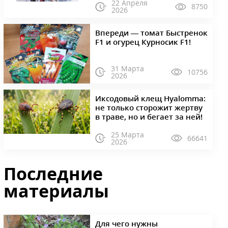
22 Апреля
8750
2026
Впереди — томат Быстренок
F1 и огурец Курносик F1!
31 Марта
10756
2026
Иксодовый клещ Hyalomma:
не только сторожит жертву
в траве, но и бегает за ней!
25 Марта
66641
2026
Последние
материалы
Для чего нужны