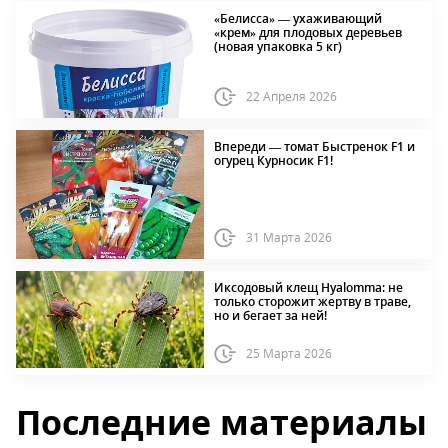
«Белисса» — ухаживающий
«крем» для плодовых деревьев
(новая упаковка 5 кг)
22 Апреля 2026
Впереди — томат Быстренок F1 и
огурец Курносик F1!
31 Марта 2026
Иксодовый клещ Hyalomma: не
только сторожит жертву в траве,
но и бегает за ней!
25 Марта 2026
Последние материалы