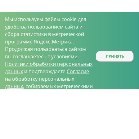
Мы используем файлы cookie для
удобства пользованием сайта и
сбора статистики в метрической
программе Яндекс.Метрика.
Продолжая пользоваться сайтом
вы соглашаетесь с условиями
ПРИНЯТЬ
Политики обработки персональных
данных
и подтверждаете
Согласие
на обработку персональных
данных
, собираемых метрическими
программами.
О проекте
Вакансии
Контрактное производство
Контакты
Нижний Новгород, Базовый проезд, д. 9
8 (831) 221-35-34
vh@vhoz.ru