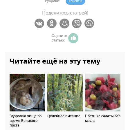
Рубрики:
РЕЦЕПТЫ
Поделитесь статьей!
Оцените
статью:
Читайте ещё на эту тему
Здоровая пища во
Целебное питание
Постные салаты без
время Великого
масла
поста