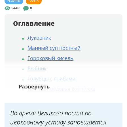
РЕЦЕПТЫ
ГАЗЕТА
3448
0
Оглавление
Луковник
Манный суп постный
Гороховый кисель
Рыбник
Голубцы с грибами
Постная медовая коврижка
Во время Великого поста по
церковному уставу запрещается