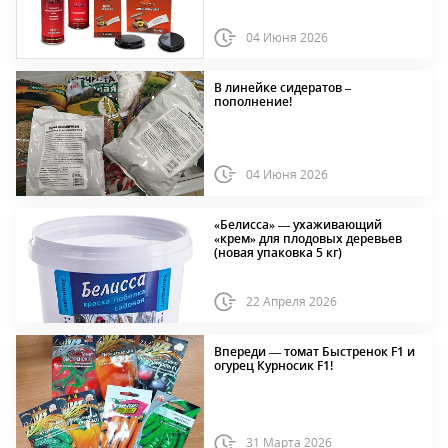
04 Июня 2026
В линейке сидератов –
пополнение!
04 Июня 2026
«Белисса» — ухаживающий
«крем» для плодовых деревьев
(новая упаковка 5 кг)
22 Апреля 2026
Впереди — томат Быстренок F1 и
огурец Курносик F1!
31 Марта 2026