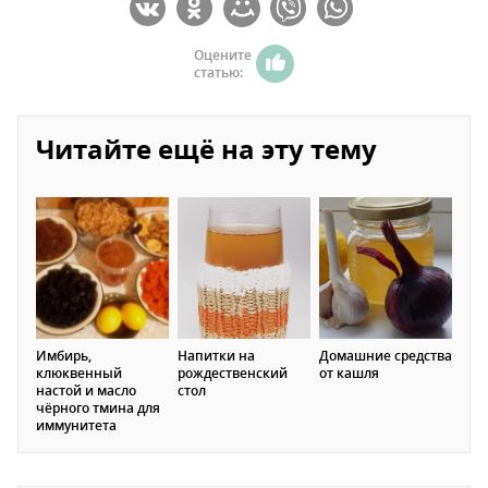
Оцените
статью:
Читайте ещё на эту тему
Имбирь,
Напитки на
Домашние средства
клюквенный
рождественский
от кашля
настой и масло
стол
чёрного тмина для
иммунитета