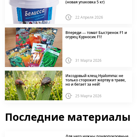
(новая упаковка 5 кг)
22 Апреля 2026
Впереди — томат Быстренок F1 и
огурец Курносик F1!
31 Марта 2026
Иксодовый клещ Hyalomma: не
только сторожит жертву в траве,
но и бегает за ней!
25 Марта 2026
Последние материалы
Для чего нужны почвопокровные