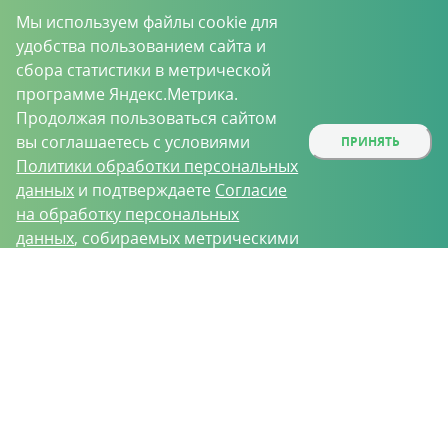
Мы используем файлы cookie для
удобства пользованием сайта и
сбора статистики в метрической
программе Яндекс.Метрика.
Продолжая пользоваться сайтом
вы соглашаетесь с условиями
ПРИНЯТЬ
Политики обработки персональных
данных
и подтверждаете
Согласие
на обработку персональных
данных
, собираемых метрическими
программами.
О проекте
Вакансии
Контрактное производство
Контакты
Нижний Новгород, Базовый проезд, д. 9
8 (831) 221-35-34
vh@vhoz.ru