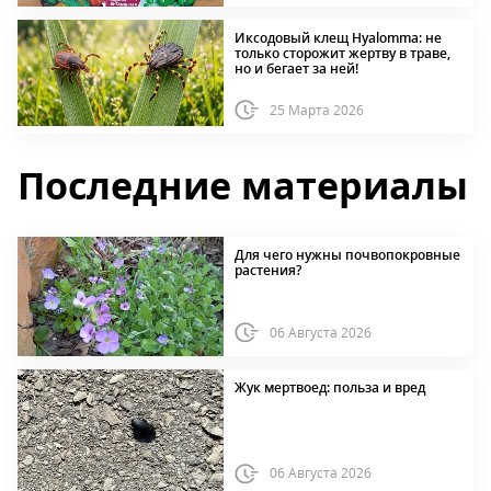
Иксодовый клещ Hyalomma: не
только сторожит жертву в траве,
но и бегает за ней!
25 Марта 2026
Последние материалы
Для чего нужны почвопокровные
растения?
06 Августа 2026
Жук мертвоед: польза и вред
06 Августа 2026