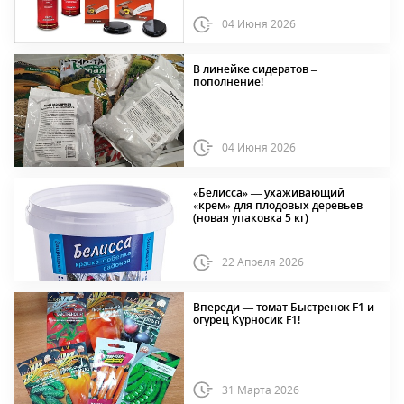
04 Июня 2026
В линейке сидератов –
пополнение!
04 Июня 2026
«Белисса» — ухаживающий
«крем» для плодовых деревьев
(новая упаковка 5 кг)
22 Апреля 2026
Впереди — томат Быстренок F1 и
огурец Курносик F1!
31 Марта 2026