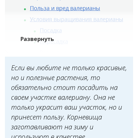
Польза и вред валерианы
Условия выращивания валерианы
Посадка
Пересадка
Размножение
Уход за валерианой
Если вы любите не только красивые,
Борьба с болезнями и
но и полезные растения, то
вредителями
обязательно стоит посадить на
своем участке валериану. Она не
Вредители
только украсит ваш участок, но и
Сбор, заготовка и хранение
принесет пользу. Корневища
заготавливают на зиму и
используют в качестве