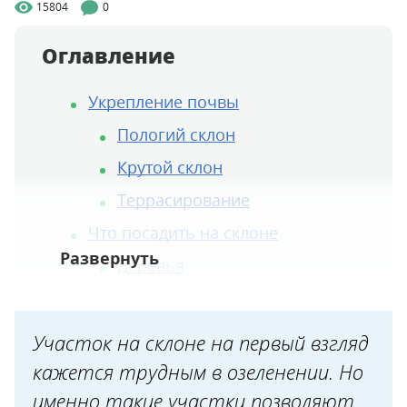
15804
0
Оглавление
Укрепление почвы
Пологий склон
Крутой склон
Террасирование
Что посадить на склоне
Деревья
Кустарники
Лианы
Участок на склоне на первый взгляд
Декоративные многолетники и
кажется трудным в озеленении. Но
злаки
именно такие участки позволяют