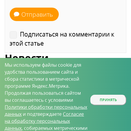
Отправить
Подписаться на комментарии к
этой статье
Новости
Мы используем файлы cookie для
удобства пользованием сайта и
«Блокбастер» манит тараканов и
сбора статистики в метрической
муравьев малиновым вареньем и
сливочным печеньем!
программе Яндекс.Метрика.
Продолжая пользоваться сайтом
вы соглашаетесь с условиями
ПРИНЯТЬ
04 Июня 2026
Политики обработки персональных
данных
и подтверждаете
Согласие
В линейке сидератов –
пополнение!
на обработку персональных
данных
, собираемых метрическими