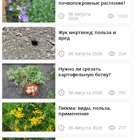
почвопокровные растения?
06 Августа
1333
2026
Жук мертвоед: польза и
вред
06 Августа 2026
224
Нужно ли срезать
картофельную ботву?
06 Августа 2026
702
Пижма: виды, польза,
применение
06 Августа 2026
277