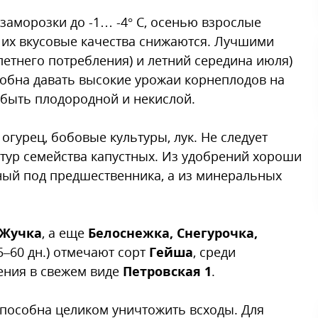
заморозки до -1… -4° C, осенью взрослые
о их вкусовые качества снижаются. Лучшими
летнего потребления) и летний середина июля)
особна давать высокие урожаи корнеплодов на
 быть плодородной и некислой.
гурец, бобовые культуры, лук. Не следует
ьтур семейства капустных. Из удобрений хороши
ный под предшественника, а из минеральных
 Жучка
, а еще
Белоснежка, Снегурочка,
5–60 дн.) отмечают сорт
Гейша
, среди
ления в свежем виде
Петровская 1
.
способна целиком уничтожить всходы. Для