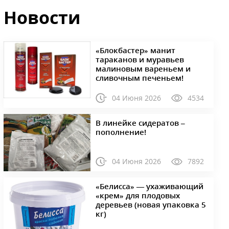
Новости
«Блокбастер» манит
тараканов и муравьев
малиновым вареньем и
сливочным печеньем!
04 Июня 2026
4534
В линейке сидератов –
пополнение!
04 Июня 2026
7892
«Белисса» — ухаживающий
«крем» для плодовых
деревьев (новая упаковка 5
кг)