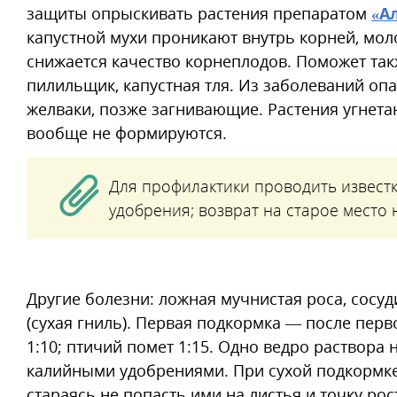
защиты опрыскивать растения препаратом
«А
капустной мухи проникают внутрь корней, моло
снижается качество корнеплодов. Поможет та
пилильщик, капустная тля. Из заболеваний опа
желваки, позже загнивающие. Растения угнета
вообще не формируются.
Для профилактики проводить извест
удобрения; возврат на старое место н
Другие болезни: ложная мучнистая роса, сосуд
(сухая гниль). Первая подкормка — после перв
1:10; птичий помет 1:15. Одно ведро раствора 
калийными удобрениями. При сухой подкормке
стараясь не попасть ими на листья и точку рос