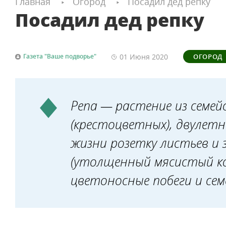
Главная
Огород
Посадил дед репку
Посадил дед репку
01 Июня
2020
Газета "Ваше подворье"
ОГОРОД
Репа — растение из семе
(крестоцветных), двулетн
жизни розетку листьев и
(утолщенный мясистый ко
цветоносные побеги и сем