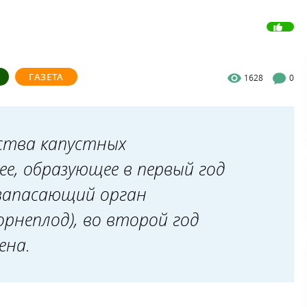
ГАЗЕТА
1628
0
йства капустных
ее, образующее в первый год
 запасающий орган
рнеплод), во второй год
ена.