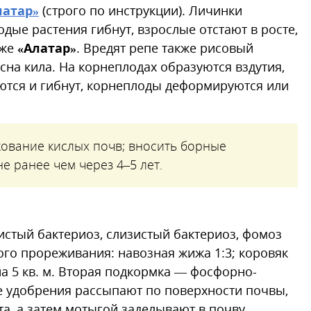
латар»
(строго по инструкции). Личинки
дые растения гибнут, взрослые отстают в росте,
кже
«Алатар»
. Вредят репе также рисовый
сна кила. На корнеплодах образуются вздутия,
ются и гибнут, корнеплоды деформируются или
кование кислых почв; вносить борные
е ранее чем через 4–5 лет.
истый бактериоз, слизистый бактериоз, фомоз
ого прореживания: навозная жижа 1:3; коровяк
на 5 кв. м. Вторая подкормка — фосфорно-
 удобрения рассыпают по поверхности почвы,
та, а затем мотыгой заделывают в почву.