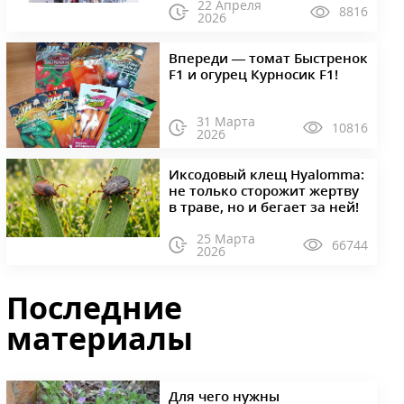
22 Апреля
8816
2026
Впереди — томат Быстренок
F1 и огурец Курносик F1!
31 Марта
10816
2026
Иксодовый клещ Hyalomma:
не только сторожит жертву
в траве, но и бегает за ней!
25 Марта
66744
2026
Последние
материалы
Для чего нужны