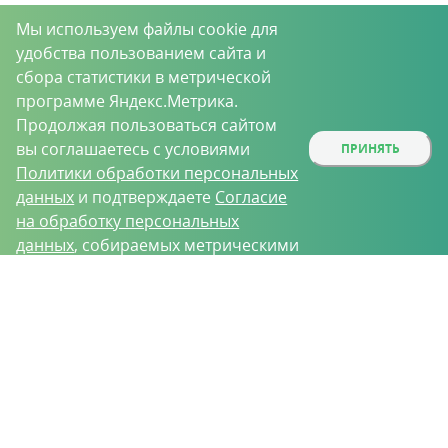
Мы используем файлы cookie для
удобства пользованием сайта и
сбора статистики в метрической
программе Яндекс.Метрика.
Продолжая пользоваться сайтом
вы соглашаетесь с условиями
ПРИНЯТЬ
Политики обработки персональных
данных
и подтверждаете
Согласие
на обработку персональных
данных
, собираемых метрическими
программами.
О проекте
Вакансии
Контрактное производство
Контакты
Нижний Новгород, Базовый проезд, д. 9
8 (831) 221-35-34
vh@vhoz.ru