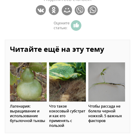
Оцените
статью:
Читайте ещё на эту тему
Лагенария:
Что такое
Чтобы рассада не
выращивание и
кокосовый субстрат
болела черной
использование
и как его
ножкой. 5 важных
бутылочной тыквы
применять с
факторов
пользой