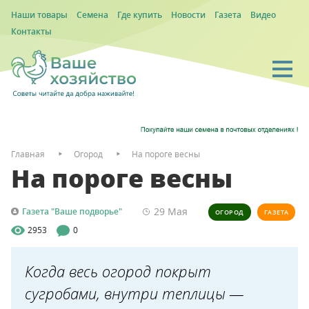
Наши товары
Семена
Где купить
Новости
Газета
Видео
Контакты
Главная
Огород
На пороге весны
На пороге весны
29 Мая
Газета "Ваше подворье"
ОГОРОД
ГАЗЕТА
2953
0
Когда весь огород покрыт
сугробами, внутри теплицы —