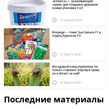
«Белисса» — ухаживающий
«крем» для плодовых деревьев
(новая упаковка 5 кг)
22 Апреля 2026
Впереди — томат Быстренок F1 и
огурец Курносик F1!
31 Марта 2026
Иксодовый клещ Hyalomma: не
только сторожит жертву в траве,
но и бегает за ней!
25 Марта 2026
Последние материалы