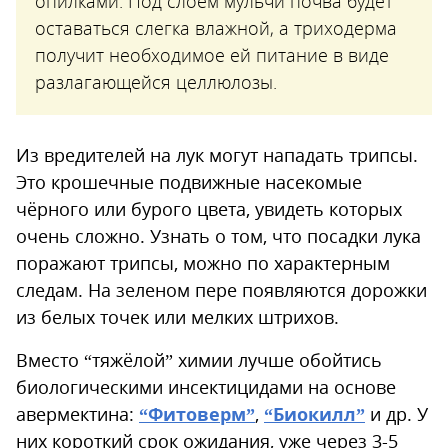
опилками. Под слоем мульчи почва будет
оставаться слегка влажной, а триходерма
получит необходимое ей питание в виде
разлагающейся целлюлозы.
Из вредителей на лук могут нападать трипсы.
Это крошечные подвижные насекомые
чёрного или бурого цвета, увидеть которых
очень сложно. Узнать о том, что посадки лука
поражают трипсы, можно по характерным
следам. На зеленом пере появляются дорожки
из белых точек или мелких штрихов.
Вместо “тяжёлой” химии лучше обойтись
биологическими инсектицидами на основе
авермектина:
“Фитоверм”
,
“Биокилл”
и др. У
них короткий срок ожидания, уже через 3-5