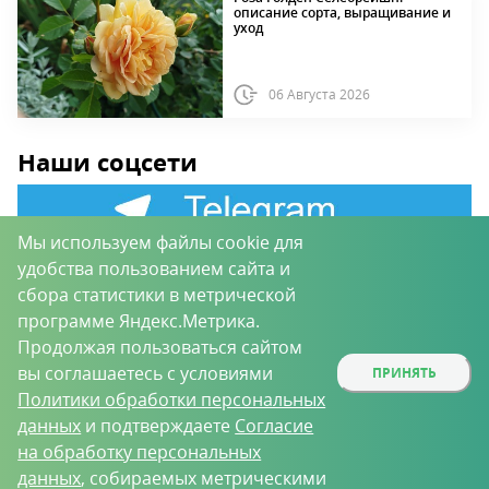
описание сорта, выращивание и
уход
06 Августа 2026
Наши соцсети
Мы используем файлы cookie для
удобства пользованием сайта и
сбора статистики в метрической
программе Яндекс.Метрика.
Продолжая пользоваться сайтом
ПОДПИШИТЕСЬ НА
вы соглашаетесь с условиями
ПРИНЯТЬ
Политики обработки персональных
НОВОСТИ ПОРТАЛА
данных
и подтверждаете
Согласие
на обработку персональных
данных
, собираемых метрическими