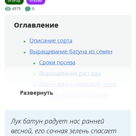
ОГОРОД
ОТЗЫВЫ
4575
0
Оглавление
Описание сорта
Выращивание батуна из семян
Сроки посева
Выращивание рассады
Посев лука в открытый грунт
Уход за луком в открытом
грунте
Защита от болезней и
Лук батун радует нас ранней
вредителей
весной, его сочная зелень спасает