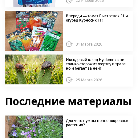
22 Апреля 2026
Впереди — томат Быстренок F1 и
огурец Курносик F1!
31 Марта 2026
Иксодовый клещ Hyalomma: не
только сторожит жертву в траве,
но и бегает за ней!
25 Марта 2026
Последние материалы
Для чего нужны почвопокровные
растения?