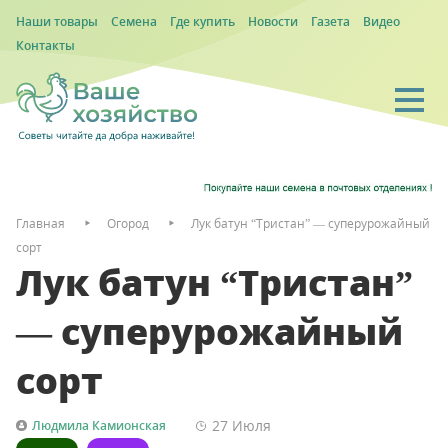
Наши товары
Семена
Где купить
Новости
Газета
Видео
Контакты
Главная
Огород
Лук батун “Тристан” — суперурожайный
сорт
Лук батун “Тристан”
— суперурожайный
сорт
27 Июля
Людмила Камионская