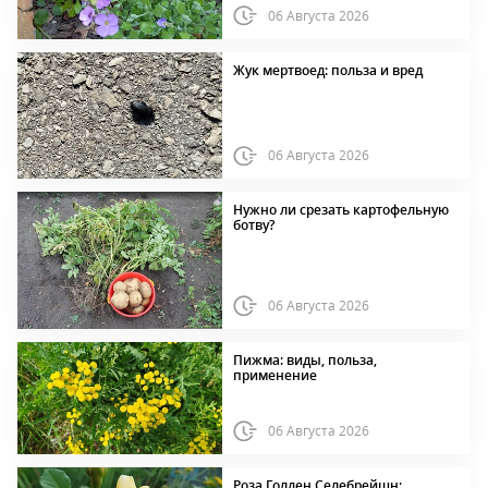
06 Августа 2026
Жук мертвоед: польза и вред
06 Августа 2026
Нужно ли срезать картофельную
ботву?
06 Августа 2026
Пижма: виды, польза,
применение
06 Августа 2026
Роза Голден Селебрейшн: