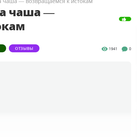
а чаша — возвращаемся к истокам
на чаша —
окам
ОТЗЫВЫ
1941
0