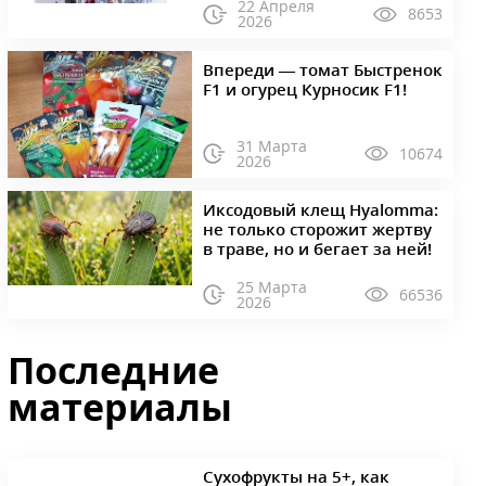
22 Апреля
8653
2026
Впереди — томат Быстренок
F1 и огурец Курносик F1!
31 Марта
10674
2026
Иксодовый клещ Hyalomma:
не только сторожит жертву
в траве, но и бегает за ней!
25 Марта
66536
2026
Последние
материалы
Сухофрукты на 5+, как