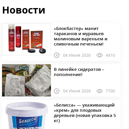
Новости
«Блокбастер» манит
тараканов и муравьев
малиновым вареньем и
сливочным печеньем!
04 Июня 2026
4410
В линейке сидератов –
пополнение!
04 Июня 2026
7700
«Белисса» — ухаживающий
«крем» для плодовых
деревьев (новая упаковка 5
кг)