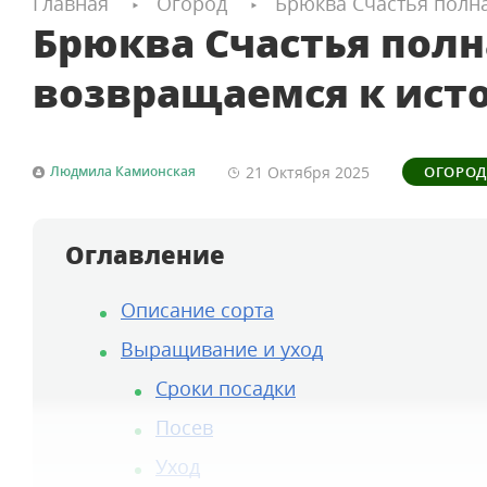
Главная
Огород
Брюква Счастья полн
Брюква Счастья пол
возвращаемся к ист
21 Октября
2025
Людмила Камионская
ОГОРОД
Оглавление
Описание сорта
Выращивание и уход
Сроки посадки
Посев
Уход