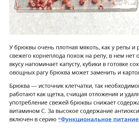
У брюквы очень плотная мякоть, как у репы и р
свежего корнеплода похож на репу, в нем нет 
вкусу напоминает капусту, кубики в готовке со
овощных рагу брюква может заменить и картош
Брюква — источник клетчатки, так необходим
работают как щетка, счищая отложения и удал
употребление свежей брюквы снижает содержан
витамином С. За высокое содержание антиокси
включен в серию
“Функциональное питание