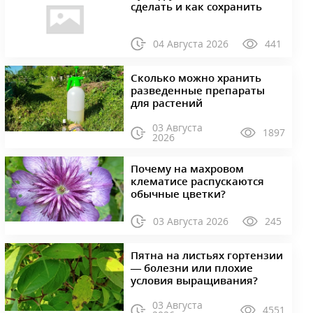
сделать и как сохранить
04 Августа 2026
441
Сколько можно хранить
разведенные препараты
для растений
03 Августа
1897
2026
Почему на махровом
клематисе распускаются
обычные цветки?
03 Августа 2026
245
Пятна на листьях гортензии
— болезни или плохие
условия выращивания?
03 Августа
4551