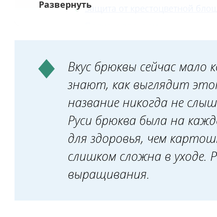
Защита от крестоцветной бло
Полив и подкормка
Защита от слизней
Сбор урожая и впечатления о сорте
Вкус брюквы сейчас мало к
знают, как выглядит это
название никогда не слыш
Руси брюква была на кажд
для здоровья, чем картош
слишком сложна в уходе. 
выращивания.