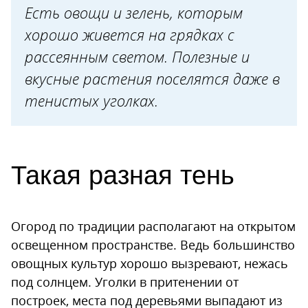
4. Бобовые
Есть овощи и зелень, которым
хорошо живется на грядках с
5. Свекла и другие корнеплоды
рассеянным светом. Полезные и
6. Капуста
вкусные растения поселятся даже в
7. Кабачки
тенистых уголках.
8. Спаржа
9. Ревень и хрен
На своем опыте
Такая разная тень
Огород по традиции располагают на открытом
освещенном пространстве. Ведь большинство
овощных культур хорошо вызревают, нежась
под солнцем. Уголки в притенении от
построек, места под деревьями выпадают из