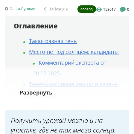
14 Марта
Ольга Луговая
153017
0
ОГОРОД
Оглавление
Такая разная тень
Место не под солнцем: кандидаты
Комментарий эксперта от
20.07.2025
Теневыносливые овощи и зелень
для огорода
1. Салатная зелень
2. Пряные травы
Получить урожай можно и на
3. Многолетние луки
участке, где не так много солнца.