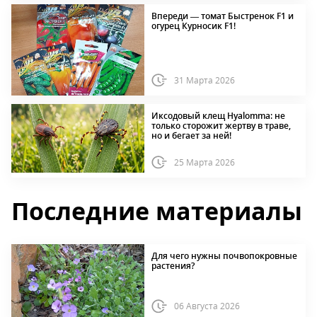
Впереди — томат Быстренок F1 и
огурец Курносик F1!
31 Марта 2026
Иксодовый клещ Hyalomma: не
только сторожит жертву в траве,
но и бегает за ней!
25 Марта 2026
Последние материалы
Для чего нужны почвопокровные
растения?
06 Августа 2026