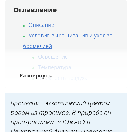
Оглавление
Описание
Условия выращивания и уход за
бромелией
Освещение
Температура
Влажность воздуха
Поливы
Грунт
Бромелия – экзотический цветок,
Подкормка
родом из тропиков. В природе он
Посадка и пересадка
произрастает в Южной и
Центральной Америке. Прекрасно
Размножение