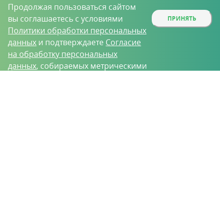
Продолжая пользоваться сайтом
вы соглашаетесь с условиями
ПРИНЯТЬ
Политики обработки персональных
данных
и подтверждаете
Согласие
на обработку персональных
данных
, собираемых метрическими
программами.
О проекте
Вакансии
Контрактное производство
Контакты
Нижний Новгород, Базовый проезд, д. 9
8 (831) 221-35-34
vh@vhoz.ru
ООО «Ваше хозяйство» © 2019-2026
Настоящий портал носит исключительно информационный характер и ни
при каких условиях не является публичной офертой, определяемой
положениями статьи 437 (2) Гражданского кодекса Российской Федерации.
Информация является достоверной на момент публикации