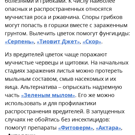
болезнями и грибками. К числу наиболее
опасных и распространенных относятся
мучнистая роса и ржавчина. Споры грибков
могут попасть в горшки вместе с зараженным
грунтом. Вылечить цветок помогут фунгициды:
«Серпень»
,
«Тиовит Джет»
,
«Скор»
.
Из вредителей цветок чаще поражают
мучнистые червецы и щитовки. На начальных
стадиях заражения листья можно протереть
мыльным составом, смыв насекомых и их
яица. Альтернатива – опрыскать надземную
часть
«Зеленым мылом»
. Его же можно
использовать и для профилактики
распространения вредителей. В запущенных
случаях не обойтись без инсектицидов:
помогут препараты
«Фитоверм»
,
«Актара»
,