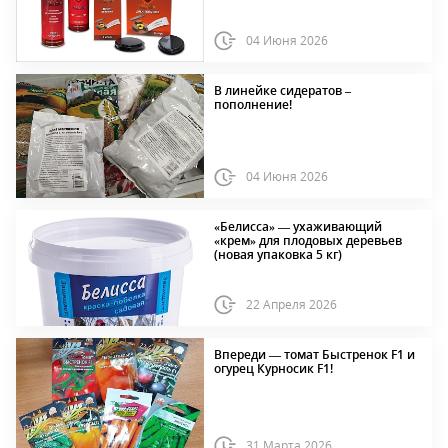
04 Июня 2026
В линейке сидератов –
пополнение!
04 Июня 2026
«Белисса» — ухаживающий
«крем» для плодовых деревьев
(новая упаковка 5 кг)
22 Апреля 2026
Впереди — томат Быстренок F1 и
огурец Курносик F1!
31 Марта 2026