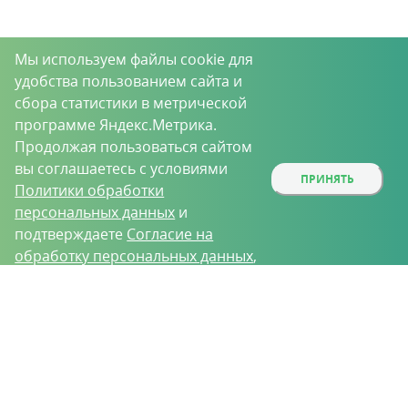
Мы используем файлы cookie для
удобства пользованием сайта и
сбора статистики в метрической
программе Яндекс.Метрика.
Продолжая пользоваться сайтом
вы соглашаетесь с условиями
ПРИНЯТЬ
Политики обработки
персональных данных
и
подтверждаете
Согласие на
обработку персональных данных
,
собираемых метрическими
О проекте
Вакансии
Контрактное производство
программами.
Контакты
Нижний Новгород, Базовый проезд, д. 9
8 (831) 221-35-34
vh@vhoz.ru