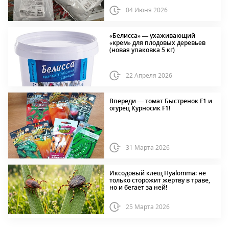
04 Июня 2026
«Белисса» — ухаживающий
«крем» для плодовых деревьев
(новая упаковка 5 кг)
22 Апреля 2026
Впереди — томат Быстренок F1 и
огурец Курносик F1!
31 Марта 2026
Иксодовый клещ Hyalomma: не
только сторожит жертву в траве,
но и бегает за ней!
25 Марта 2026