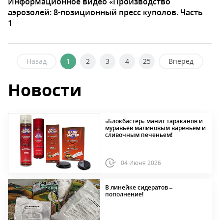
Информационное видео «Производство
аэрозолей: 8-позиционный пресс куполов. Часть
1
Назад
1
2
3
4
25
Вперед
Новости
«Блокбастер» манит тараканов и
муравьев малиновым вареньем и
сливочным печеньем!
04 Июня 2026
В линейке сидератов –
пополнение!