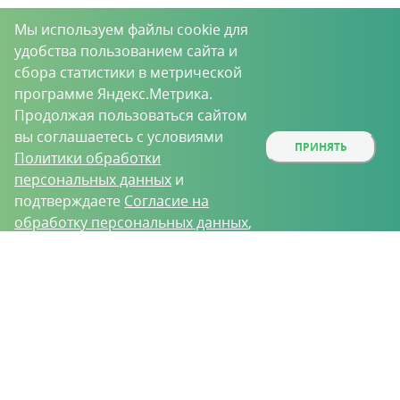
Мы используем файлы cookie для
удобства пользованием сайта и
сбора статистики в метрической
программе Яндекс.Метрика.
Продолжая пользоваться сайтом
вы соглашаетесь с условиями
ПРИНЯТЬ
Политики обработки
персональных данных
и
подтверждаете
Согласие на
обработку персональных данных
,
собираемых метрическими
О проекте
Вакансии
Контрактное производство
программами.
Контакты
Нижний Новгород, Базовый проезд, д. 9
8 (831) 221-35-34
vh@vhoz.ru