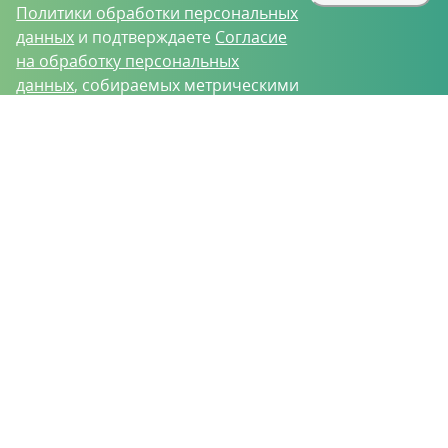
Политики обработки персональных
данных
и подтверждаете
Согласие
на обработку персональных
данных
, собираемых метрическими
программами.
О проекте
Вакансии
Контрактное производство
Контакты
Нижний Новгород, Базовый проезд, д. 9
8 (831) 221-35-34
vh@vhoz.ru
ООО «Ваше хозяйство» © 2019-2026
Настоящий портал носит исключительно информационный характер и ни
при каких условиях не является публичной офертой, определяемой
положениями статьи 437 (2) Гражданского кодекса Российской Федерации.
Информация является достоверной на момент публикации
Положение об обработке персональных данных
Пользовательское соглашение