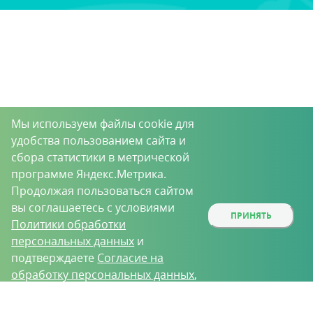
Мы используем файлы cookie для
удобства пользованием сайта и
сбора статистики в метрической
программе Яндекс.Метрика.
Продолжая пользоваться сайтом
вы соглашаетесь с условиями
ПРИНЯТЬ
Политики обработки
персональных данных
и
подтверждаете
Согласие на
обработку персональных данных
,
собираемых метрическими
О проекте
Вакансии
Контрактное производство
программами.