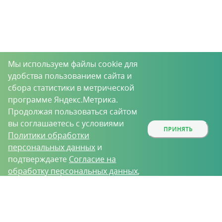
Мы используем файлы cookie для
удобства пользованием сайта и
сбора статистики в метрической
программе Яндекс.Метрика.
Продолжая пользоваться сайтом
вы соглашаетесь с условиями
ПРИНЯТЬ
Политики обработки
персональных данных
и
подтверждаете
Согласие на
обработку персональных данных
,
собираемых метрическими
О проекте
Вакансии
Контрактное производство
программами.
Контакты
Нижний Новгород, Базовый проезд, д. 9