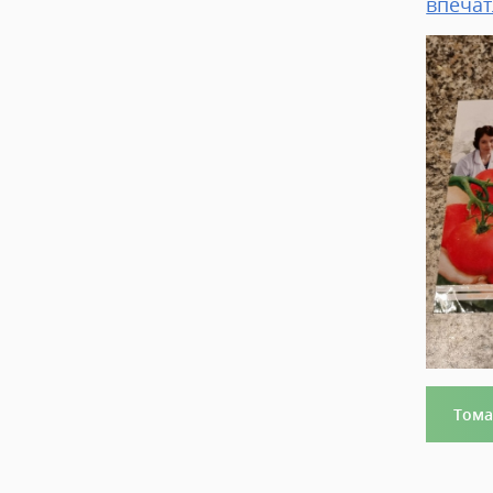
впечат
Тома