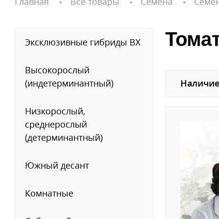
Главная
Все товары
Семена
Семе
Томат
Эксклюзивные гибриды ВХ
Высокорослый
(индетерминантный)
Наличие
Низкорослый,
среднерослый
(детерминантный)
Южный десант
Комнатные