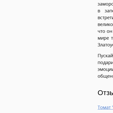
замор
в зап
встре
велико
что он
мире т
Златоу
Пуска
подар
эмоци
общени
Отз
Томат 