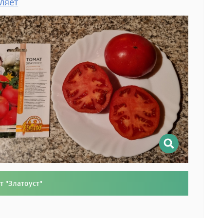
ляет
т "Златоуст"