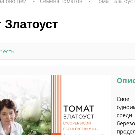
на овощей
Семена томатов
Томат Златоус
 Златоуст
:
есть
Опи
Свое 
однои
среди
берез
проде