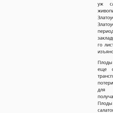
уж с
живоп
Злато
Злато
период
заклад
го лис
изъян
Плоды
еще с
транс
потери
для п
получ
Плоды 
салато