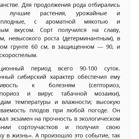
анстве. Для продолжения рода отбирались
ко лучшие растения, урожайные и
ноплодные, с ароматной мякотью и
ным вкусом. Сорт получился на славу,
м, невысокого роста (детерминантным), в
том грунте 60 см, в защищенном — 90, и
 скороспелым.
ационный период всего 90-100 суток.
енный сибирский характер обеспечил ему
йчивость к болезням (септориоз,
спориоз и вирус табачной мозаики),
адам температуры и влажности; высокую
ываемость плодов при любой погоде. Он
ал экзамен на прочность в экологическом
ании сортоучастков и получил свою
ку в жизнь». А произошло это событие, так