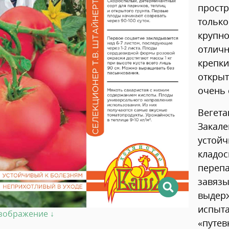
простр
толь
круп
отлич
крепки
откры
очень
Вегет
Закал
усто
кладо
переп
завяз
выдерж
испыт
изображение ↓
«путев