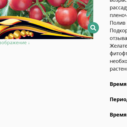
рассад
пленоч
Полив 
Подкор
отзыва
изображение ↓
Желате
фитофт
необхо
растен
Время
Перио
Время