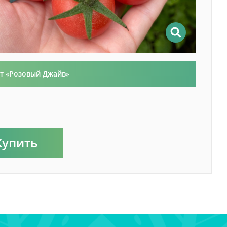
т «Розовый Джайв»
Купить