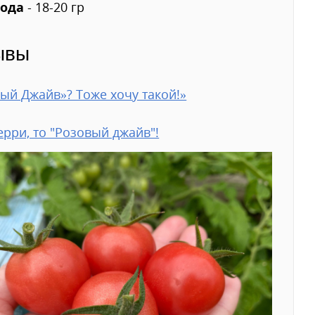
лода
- 18-20 гр
ывы
ый Джайв»? Тоже хочу такой!»
ерри, то "Розовый джайв"!