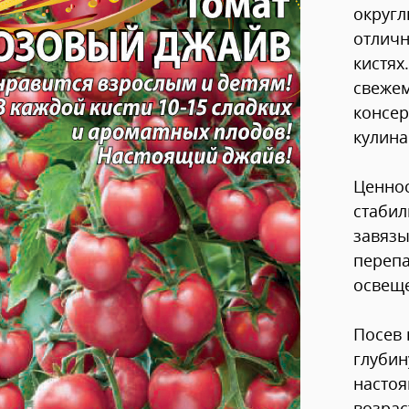
округл
отличн
кистях
свежем
консер
кулина
Ценнос
стабил
завязы
переп
освеще
Посев 
глубин
настоя
возрас