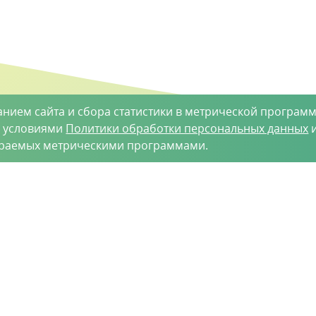
анием сайта и сбора статистики в метрической программ
с условиями
Политики обработки персональных данных
и
ираемых метрическими программами.
такты
-35-34
vh@vhoz.ru
рактер и ни при каких условиях не является публичной оферт
 является достоверной на момент публикации