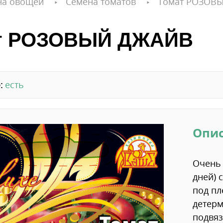
на овощей
Семена томатов
Томат РОЗОВ
т РОЗОВЫЙ ДЖАЙВ
:
есть
Опи
Очень 
дней) 
под пл
детерм
подвяз