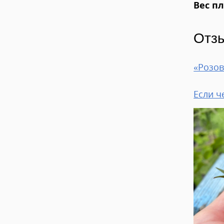
Вес п
Отз
«Розов
Если ч