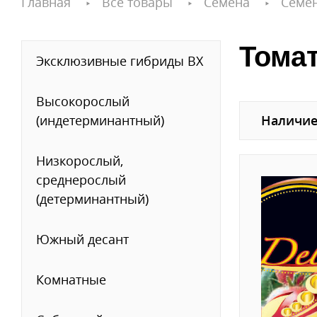
Главная
Все товары
Семена
Семе
Тома
Эксклюзивные гибриды ВХ
Высокорослый
(индетерминантный)
Наличие
Низкорослый,
среднерослый
(детерминантный)
Южный десант
Комнатные