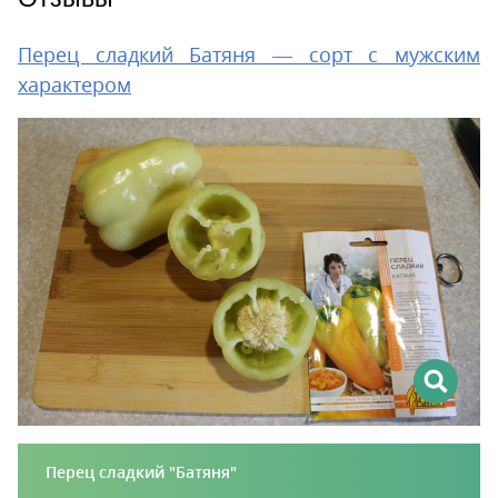
Перец сладкий Батяня — сорт с мужским
характером
Перец сладкий "Батяня"