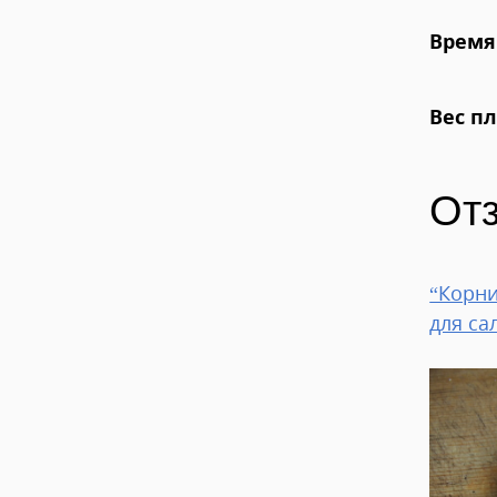
Время
Вес п
От
“Корни
для са