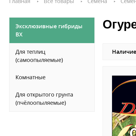
Главная
Все товары
Семена
Семе
Огур
Эксклюзивные гибриды
ВХ
Для теплиц
Наличие
(самоопыляемые)
Комнатные
Для открытого грунта
(пчёлоопыляемые)