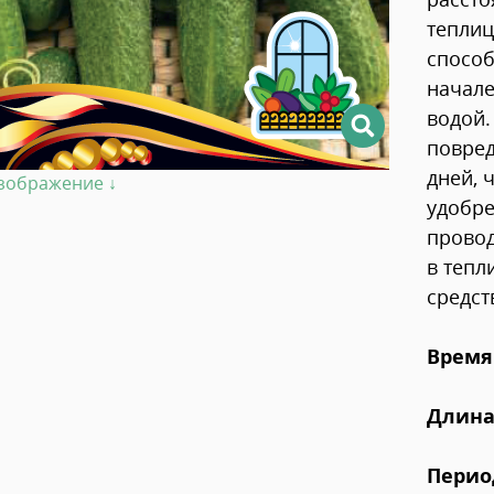
тепли
способ
начале
водой.
повред
дней, 
изображение ↓
удобре
провод
в тепл
средст
Время
Длина
Перио