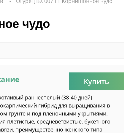
в
Огурец ВХ 007 F1 Корнишонное чудо
ное чудо
сание
Купить
отливый раннеспелый (38-40 дней)
окарпический гибрид для выращивания в
ом грунте и под пленочными укрытиями.
ия плетистые, средневетвистые, букетного
авязи, преимущественно женского типа