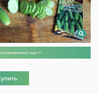
ец Корнишонное чудо F1
Купить