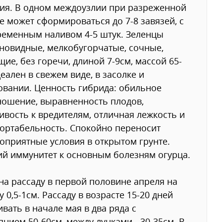
ия. В одном междоузлии при разреженной
е может сформироваться до 7-8 завязей, с
еменным наливом 4-5 штук. Зеленцы
новидные, мелкобугорчатые, сочные,
щие, без горечи, длиной 7-9см, массой 65-
деален в свежем виде, в засолке и
вании. Ценность гибрида: обильное
ошение, выравненность плодов,
ивость к вредителям, отличная лежкость и
ортабельность. Спокойно переносит
оприятные условия в открытом грунте.
й иммунитет к основным болезням огурца.
на рассаду в первой половине апреля на
у 0,5-1см. Рассаду в возрасте 15-20 дней
вать в начале мая в два ряда с
янием 50-60см, между лунками - 30-35см. В