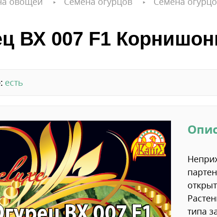
на овощей
Семена огурцов
Семена огурцо
ец ВХ 007 F1 Корнишон
:
есть
Опи
Неприх
партен
открыт
Растен
типа з