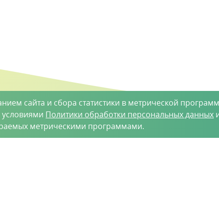
анием сайта и сбора статистики в метрической программ
с условиями
Политики обработки персональных данных
и
ираемых метрическими программами.
такты
-35-34
vh@vhoz.ru
рактер и ни при каких условиях не является публичной оферт