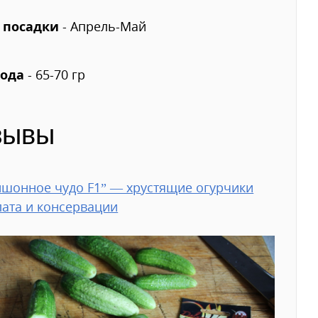
 посадки
- Апрель-Май
лода
- 65-70 гр
зывы
шонное чудо F1” — хрустящие огурчики
лата и консервации