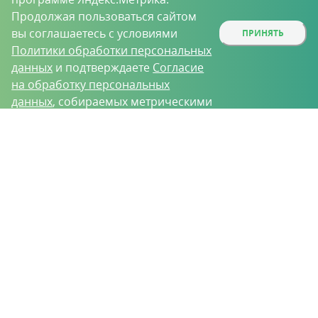
Продолжая пользоваться сайтом
вы соглашаетесь с условиями
ПРИНЯТЬ
Политики обработки персональных
данных
и подтверждаете
Согласие
на обработку персональных
данных
, собираемых метрическими
программами.
О проекте
Вакансии
Контрактное производство
Контакты
Нижний Новгород, Базовый проезд, д. 9
8 (831) 221-35-34
vh@vhoz.ru
ООО «Ваше хозяйство» © 2019-2026
Настоящий портал носит исключительно информационный характер и ни
при каких условиях не является публичной офертой, определяемой
положениями статьи 437 (2) Гражданского кодекса Российской Федерации.
Информация является достоверной на момент публикации