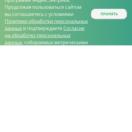
программе Яндекс.Метрика.
Продолжая пользоваться сайтом
вы соглашаетесь с условиями
ПРИНЯТЬ
Политики обработки персональных
данных
и подтверждаете
Согласие
на обработку персональных
данных
, собираемых метрическими
программами.
О проекте
Вакансии
Контрактное производство
Контакты
Нижний Новгород, Базовый проезд, д. 9
8 (831) 221-35-34
vh@vhoz.ru
ООО «Ваше хозяйство» © 2019-2026
Настоящий портал носит исключительно информационный характер и ни
при каких условиях не является публичной офертой, определяемой
положениями статьи 437 (2) Гражданского кодекса Российской Федерации.
Информация является достоверной на момент публикации