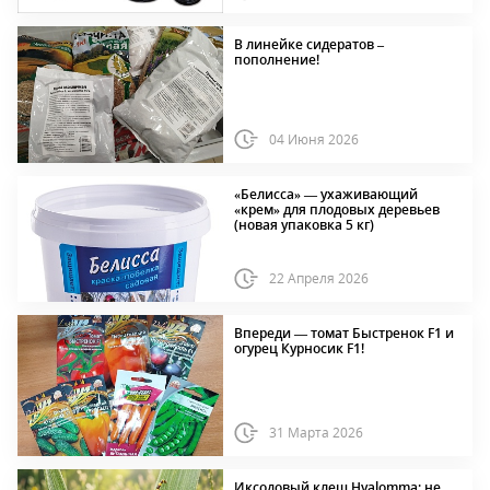
В линейке сидератов –
пополнение!
04 Июня 2026
«Белисса» — ухаживающий
«крем» для плодовых деревьев
(новая упаковка 5 кг)
22 Апреля 2026
Впереди — томат Быстренок F1 и
огурец Курносик F1!
31 Марта 2026
Иксодовый клещ Hyalomma: не