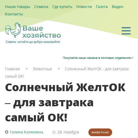
Наши товары
Семена
Где купить
Новости
Газета
Видео
Контакты
Главная
Животные
Солнечный ЖелтОК – для завтрака
самый ОК!
Солнечный ЖелтОК
– для завтрака
самый ОК!
26 Ноября
Галина Калюлина
ЖИВОТНЫЕ