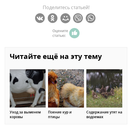
Поделитесь статьей!
Оцените
статью:
Читайте ещё на эту тему
Уход за выменем
Поение кур и
Содержание утят на
коровы
птицы
водоемах