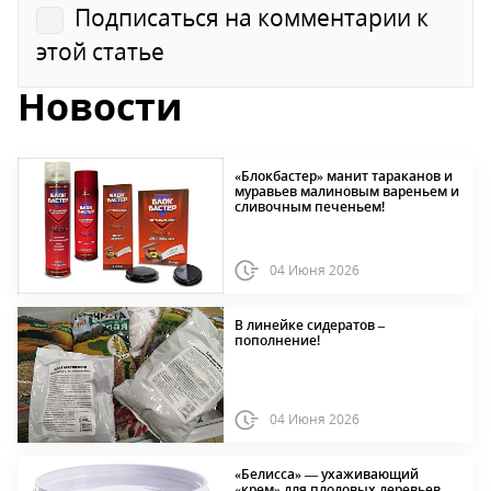
Подписаться на комментарии к
этой статье
Новости
«Блокбастер» манит тараканов и
муравьев малиновым вареньем и
сливочным печеньем!
04 Июня 2026
В линейке сидератов –
пополнение!
04 Июня 2026
«Белисса» — ухаживающий
«крем» для плодовых деревьев