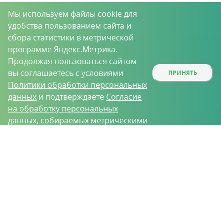
Мы используем файлы cookie для
удобства пользованием сайта и
сбора статистики в метрической
программе Яндекс.Метрика.
Продолжая пользоваться сайтом
вы соглашаетесь с условиями
ПРИНЯТЬ
Политики обработки персональных
данных
и подтверждаете
Согласие
на обработку персональных
данных
, собираемых метрическими
программами.
О проекте
Вакансии
Контрактное производство
Контакты
Нижний Новгород, Базовый проезд, д. 9
8 (831) 221-35-34
vh@vhoz.ru