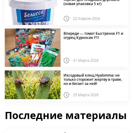
(новая упаковка 5 кг)
22 Апреля 2026
Впереди — томат Быстренок F1 и
огурец Курносик F1!
31 Марта 2026
Иксодовый клещ Hyalomma: не
только сторожит жертву в траве,
но и бегает за ней!
25 Марта 2026
Последние материалы