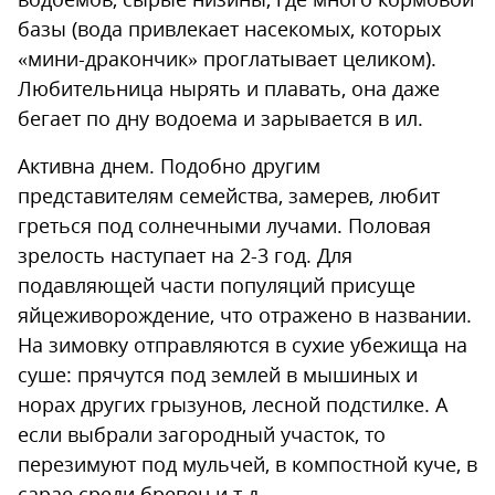
базы (вода привлекает насекомых, которых
«мини-дракончик» проглатывает целиком).
Любительница нырять и плавать, она даже
бегает по дну водоема и зарывается в ил.
Активна днем. Подобно другим
представителям семейства, замерев, любит
греться под солнечными лучами. Половая
зрелость наступает на 2-3 год. Для
подавляющей части популяций присуще
яйцеживорождение, что отражено в названии.
На зимовку отправляются в сухие убежища на
суше: прячутся под землей в мышиных и
норах других грызунов, лесной подстилке. А
если выбрали загородный участок, то
перезимуют под мульчей, в компостной куче, в
сарае среди бревен и т.д.