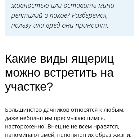
живностью или оставить мини-
3. Вытаптывают грядки
рептилий в покое? Разберемся,
4. Привлекают кротов
пользу или вред они приносят.
5. Переносят клещей
6. Сигнализируют о нечистоте
участка
Какие виды ящериц
Как привлечь ящериц на участок?
можно встретить на
участке?
Большинство дачников относятся к любым,
даже небольшим пресмыкающимся,
настороженно. Внешне не всем нравятся,
напоминают змей, непонятен их образ жизни.