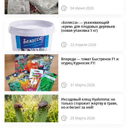
04 Июня 2026
«Белисса» — ухаживающий
«крем» для плодовых деревьев
(новая упаковка 5 кг)
22 Апреля 2026
Впереди — томат Быстренок F1 и
огурец Курносик F1!
31 Марта 2026
Иксодовый клещ Hyalomma: не
только сторожит жертву в траве,
но и бегает за ней!
25 Марта 2026