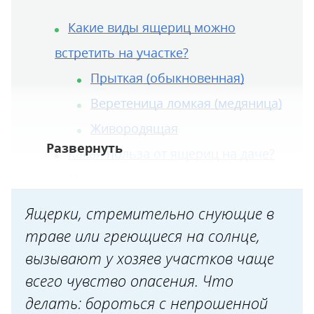
Какие виды ящериц можно
встретить на участке?
Прыткая (обыкновенная)
Веретеница ломкая (медяница)
Живородящая
Какая польза от ящериц на даче?
Мифы и правда о вреде ящериц
на даче
Ящерки, стремительно снующие в
1. Кусают людей и домашних
траве или греющиеся на солнце,
животных
вызывают у хозяев участков чаще
всего чувство опасения. Что
2. Поедают ягоды и овощи,
делать: бороться с непрошенной
повреждают растения