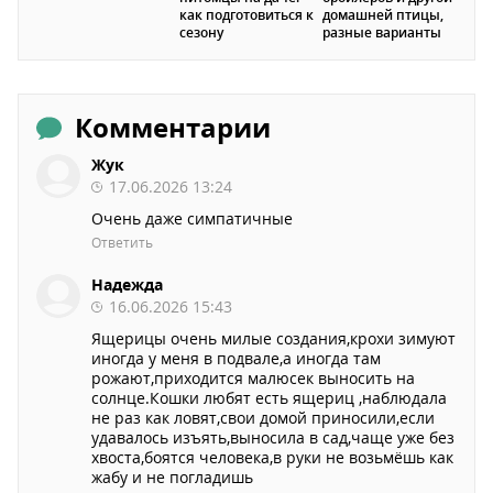
как подготовиться к
домашней птицы,
сезону
разные варианты
Комментарии
Жук
17.06.2026 13:24
Очень даже симпатичные
Ответить
Надежда
16.06.2026 15:43
Ящерицы очень милые создания,крохи зимуют
иногда у меня в подвале,а иногда там
рожают,приходится малюсек выносить на
солнце.Кошки любят есть ящериц ,наблюдала
не раз как ловят,свои домой приносили,если
удавалось изъять,выносила в сад,чаще уже без
хвоста,боятся человека,в руки не возьмёшь как
жабу и не погладишь