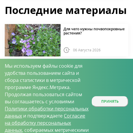
Последние материалы
Для чего нужны почвопокровные
растения?
06 Августа 2026
Жук мертвоед: польза и вред
Мы используем файлы cookie для
удобства пользованием сайта и
сбора статистики в метрической
программе Яндекс.Метрика.
06 Августа 2026
Продолжая пользоваться сайтом
вы соглашаетесь с условиями
ПРИНЯТЬ
Нужно ли срезать картофельную
ботву?
Политики обработки персональных
данных
и подтверждаете
Согласие
на обработку персональных
06 Августа 2026
данных
, собираемых метрическими