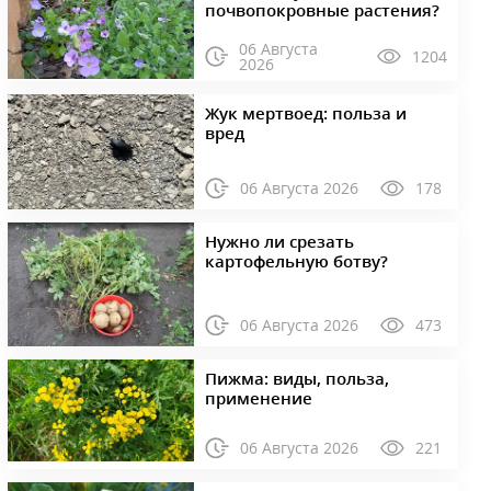
почвопокровные растения?
06 Августа
1204
2026
Жук мертвоед: польза и
вред
06 Августа 2026
178
Нужно ли срезать
картофельную ботву?
06 Августа 2026
473
Пижма: виды, польза,
применение
06 Августа 2026
221