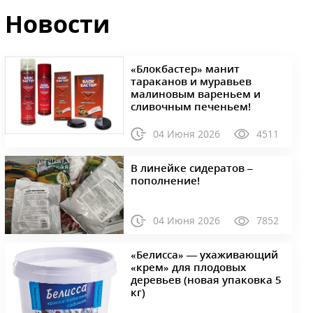
Новости
«Блокбастер» манит
тараканов и муравьев
малиновым вареньем и
сливочным печеньем!
04 Июня 2026
4511
В линейке сидератов –
пополнение!
04 Июня 2026
7852
«Белисса» — ухаживающий
«крем» для плодовых
деревьев (новая упаковка 5
кг)