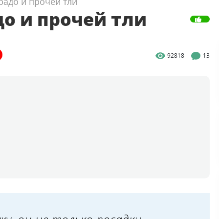
орадо и прочей тли
до и прочей тли
92818
13