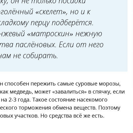
ку, он не только посадки
олённый «скелет», но и к
ладкому перцу подберётся.
анжевый «матроскин» нежную
ства паслёновых. Если от него
нам не собирать.
 способен пережить самые суровые морозы,
 как медведь, может «завалиться» в спячку, если
 на 2-3 года. Такое состояние насекомого
еского торможения обмена веществ. Поэтому
вых участков. Но средства всё же есть.