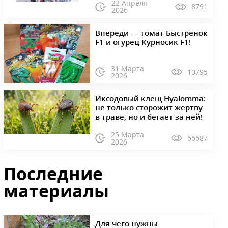
22 Апреля
8791
2026
Впереди — томат Быстренок
F1 и огурец Курносик F1!
31 Марта
10795
2026
Иксодовый клещ Hyalomma:
не только сторожит жертву
в траве, но и бегает за ней!
25 Марта
66687
2026
Последние
материалы
Для чего нужны