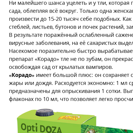
Ни малейшего шанса уцелеть и у тли, которая 
сада, облепляя всё вокруг. Только одна женска
произвести до 15-20 тысяч себе подобных. Ка
стеблей, листьев, бутонов и почек растений, за
В результате поражённый ослабленный саженец
вирусные заболевания, на её сахаристых выде
Насекомое поразительно быстро вырабатывает
препарат «Корадо» тле не по зубам, он прекра
освобождая сад от крылатых вампиров.
«Корадо»
имеет большой плюс: он сохраняет с
жары или дождя. Расходуется экономно: 1 мл с
предназначены для опрыскивания 1 сотки. Выпу
флаконах по 10 мл, что позволяет легко просч