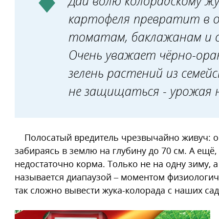
Дай волю колорадскому жу
картофеля превратит в ог
томатам, баклажанам и с
Очень уважает чёрно-ор
зелень растений из семей
не защищаться - урожая 
Полосатый вредитель чрезвычайно живуч: он
забираясь в землю на глубину до 70 см. А ещё,
недостаточно корма. Только не на одну зиму, а
называется диапаузой – моментом физиологич
так сложно вывести жука-колорада с наших садо