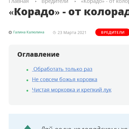
Главная
Вредители
«Корадо» - от кол
«Корадо» - от колора
23 Марта
2021
Галина Калюлина
ВРЕДИТЕЛИ
Оглавление
Обработать только раз
Не совсем божья коровка
Чистая морковка и крепкий лук