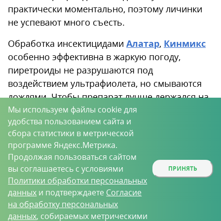
практически моментально, поэтому личинки
не успевают много съесть.
Обработка инсектицидами
Алатар
,
Кинмикс
особенно эффективна в жаркую погоду,
пиретроиды не разрушаются под
воздействием ультрафиолета, но смываются
дождями. Чтобы препарат лучше держался на
Мы используем файлы cookie для
листьях, что весьма актуально при обработке
удобства пользованием сайта и
капусты, в рабочий раствор добавляют
сбора статистики в метрической
прилипатель
Панэм
.
программе Яндекс.Метрика.
Продолжая пользоваться сайтом
Картофель
вы соглашаетесь с условиями
ПРИНЯТЬ
Политики обработки персональных
Обработку картофеля препаратами кишечно-
данных
и подтверждаете
Согласие
контактного действия нужно проводить
на обработку персональных
особенно тщательно, опрыскивая не только
данных
, собираемых метрическими