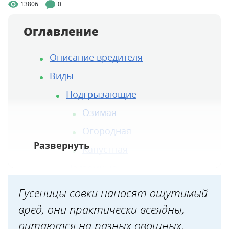
13806
0
Оглавление
Описание вредителя
Виды
Подгрызающие
Озимая
Огородная
Капустная
Надземные
Хлопковая
Гусеницы совки наносят ощутимый
Пасленовая металловидка
вред, они практически всеядны,
Помидорная (карадрина)
питаются на разных овощных,