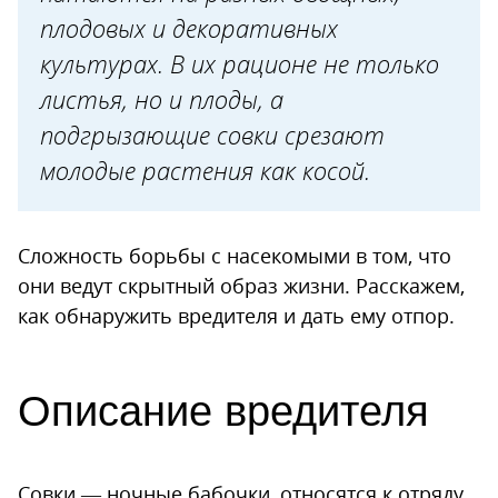
плодовых и декоративных
Борьба и профилактика
культурах. В их рационе не только
Обнаружение бабочек
листья, но и плоды, а
Уничтожение яйцекладок
подгрызающие совки срезают
Уничтожение гусениц
молодые растения как косой.
Капуста
Картофель
Сложность борьбы с насекомыми в том, что
Томаты, перец, баклажаны
они ведут скрытный образ жизни. Расскажем,
Профилактика
как обнаружить вредителя и дать ему отпор.
Описание вредителя
Совки — ночные бабочки, относятся к отряду