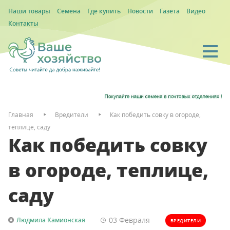
Наши товары
Семена
Где купить
Новости
Газета
Видео
Контакты
Главная
Вредители
Как победить совку в огороде,
теплице, саду
Как победить совку
в огороде, теплице,
саду
03 Февраля
Людмила Камионская
ВРЕДИТЕЛИ