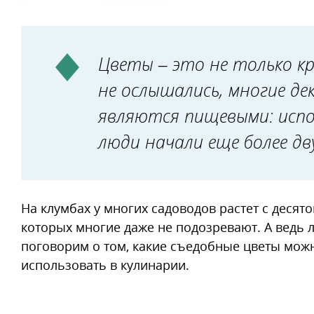
Одуванчик
Анютины глазки
Лилейник
Цветы – это не только кра
Флоксы метельчатые
не ослышались, многие де
Огуречная трава
являются пищевыми: испо
Василек
люди начали еще более дв
На клумбах у многих садоводов растет с десято
которых многие даже не подозревают. А ведь 
поговорим о том, какие съедобные цветы можн
использовать в кулинарии.