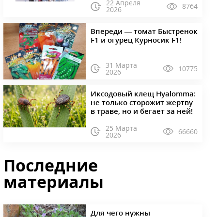
22 Апреля
8764
2026
Впереди — томат Быстренок
F1 и огурец Курносик F1!
31 Марта
10775
2026
Иксодовый клещ Hyalomma:
не только сторожит жертву
в траве, но и бегает за ней!
25 Марта
66660
2026
Последние
материалы
Для чего нужны