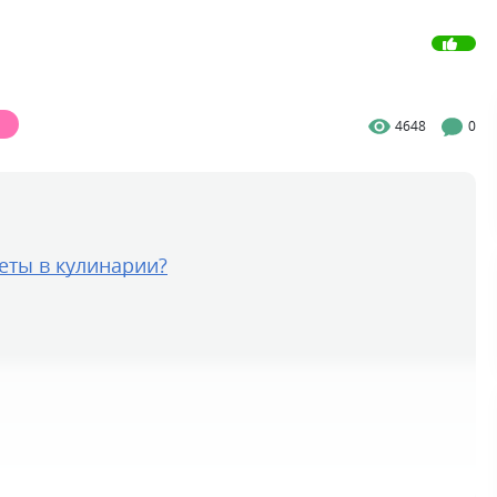
4648
0
еты в кулинарии?