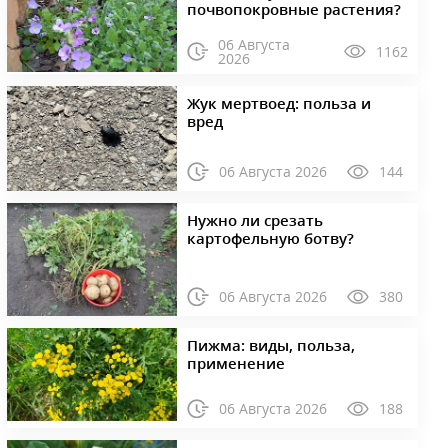
почвопокровные растения?
06 Августа
1162
2026
Жук мертвоед: польза и
вред
06 Августа 2026
144
Нужно ли срезать
картофельную ботву?
06 Августа 2026
380
Пижма: виды, польза,
применение
06 Августа 2026
188