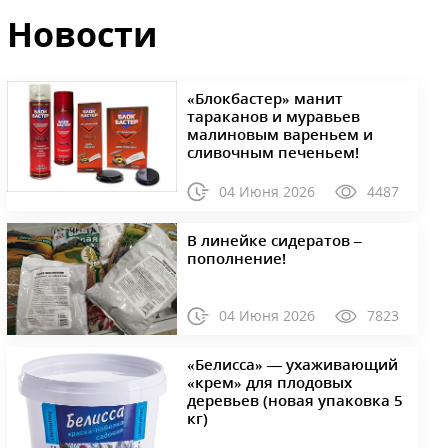
Новости
«Блокбастер» манит
тараканов и муравьев
малиновым вареньем и
сливочным печеньем!
04 Июня 2026
4487
В линейке сидератов –
пополнение!
04 Июня 2026
7823
«Белисса» — ухаживающий
«крем» для плодовых
деревьев (новая упаковка 5
кг)