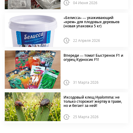
04 Июня 2026
«Белисса» — ухаживающий
«крем» для плодовых деревьев
(новая упаковка 5 кг)
22 Апреля 2026
Впереди — томат Быстренок F1 и
огурец Курносик F1!
31 Марта 2026
Иксодовый клещ Hyalomma: не
только сторожит жертву в траве,
но и бегает за ней!
25 Марта 2026