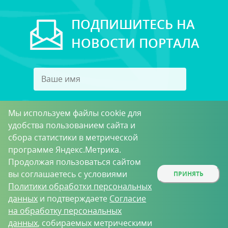
ПОДПИШИТЕСЬ НА
НОВОСТИ ПОРТАЛА
Мы используем файлы cookie для
удобства пользованием сайта и
сбора статистики в метрической
Подписаться
программе Яндекс.Метрика.
Продолжая пользоваться сайтом
Принимаю условия
Пользовательского соглашения
вы соглашаетесь с условиями
ПРИНЯТЬ
в целях получения рассылки
Политики обработки персональных
данных
и подтверждаете
Согласие
на обработку персональных
данных
, собираемых метрическими