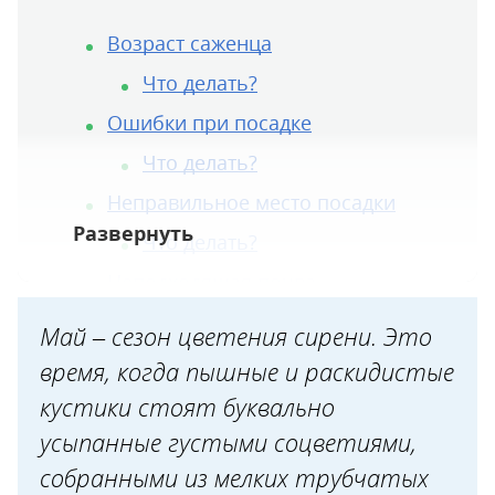
Возраст саженца
Что делать?
Ошибки при посадке
Что делать?
Неправильное место посадки
Что делать?
Неподходящая почва
Что делать?
Май – сезон цветения сирени. Это
Несбалансированное питание
время, когда пышные и раскидистые
Что делать?
кустики стоят буквально
усыпанные густыми соцветиями,
Неправильная обрезка
собранными из мелких трубчатых
Что делать?