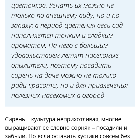
цветочков. Узнать их можно не
Возвратные заморозки весной
только по внешнему виду, но и по
Что делать?
запаху: в период цветения весь сад
Болезни и вредители
наполняется тонким и сладким
Что делать?
ароматом. На него с большим
удовольствием летят насекомые-
опылители, поэтому посадить
сирень на даче можно не только
ради красоты, но и для привлечения
полезных насекомых в огород.
Сирень – культура неприхотливая, многие
выращивают ее словно сорняк – посадили и
забыли. Но если оставить кустики совсем без