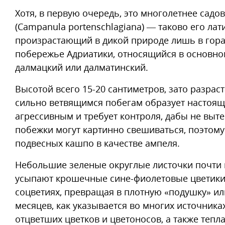
Хотя, в первую очередь, это многолетнее сад
(Campanula portenschlagiana) — таково его лат
произрастающий в дикой природе лишь в гора
побережье Адриатики, относящийся в основном
далмацкий или далматинский.
Высотой всего 15-20 сантиметров, зато разрас
сильно ветвящимся побегам образует настоящ
агрессивным и требует контроля, дабы не выте
побежки могут картинно свешиваться, поэтому
подвесных кашпо в качестве ампеля.
Небольшие зеленые округлые листочки почти не
усыпают крошечные сине-фиолетовые цветики 
соцветиях, превращая в плотную «подушку» или
месяцев, как указывается во многих источник
отцветших цветков и цветоносов, а также тепла