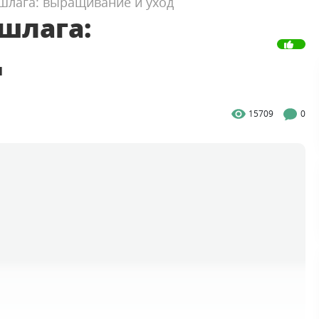
шлага: выращивание и уход
шлага:
д
15709
0