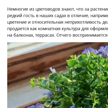
В роли горшечной культуры
В ландшафте сада
Немногие из цветоводов знают, что за растен
редкий гость в наших садах в отличие, наприм
цветение и относительная неприхотливость де
продается как комнатная культура для оформ
на балконах, террасах. Отчего воспринимается