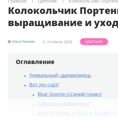
Главная
Цветник
Колокольчик Портен
Колокольчик Портен
выращивание и ухо
24 Июня
2026
Ольга Луговая
ЦВЕТНИК
Оглавление
Уникальный «далматинец»
Вот это сорт!
Blue Gnome («Синий гном»)
Catharina («Катарина»)
Resholt Variety («Решолт Вэрайет»)