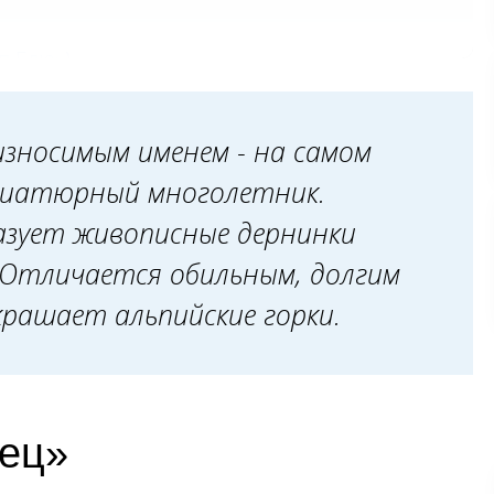
п Блю»)
износимым именем - на самом
ниатюрный многолетник.
азует живописные дернинки
 Отличается обильным, долгим
тность
крашает альпийские горки.
ец»