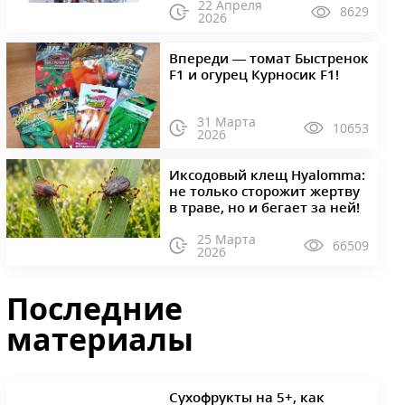
22 Апреля
8629
2026
Впереди — томат Быстренок
F1 и огурец Курносик F1!
31 Марта
10653
2026
Иксодовый клещ Hyalomma:
не только сторожит жертву
в траве, но и бегает за ней!
25 Марта
66509
2026
Последние
материалы
Сухофрукты на 5+, как