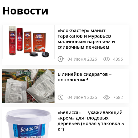
Новости
«Блокбастер» манит
тараканов и муравьев
малиновым вареньем и
сливочным печеньем!
04 Июня 2026
4396
В линейке сидератов –
пополнение!
04 Июня 2026
7682
«Белисса» — ухаживающий
«крем» для плодовых
деревьев (новая упаковка 5
кг)