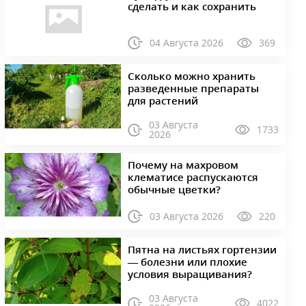
сделать и как сохранить
04 Августа 2026
369
Сколько можно хранить
разведенные препараты
для растений
03 Августа
1733
2026
Почему на махровом
клематисе распускаются
обычные цветки?
03 Августа 2026
220
Пятна на листьях гортензии
— болезни или плохие
условия выращивания?
03 Августа
4022