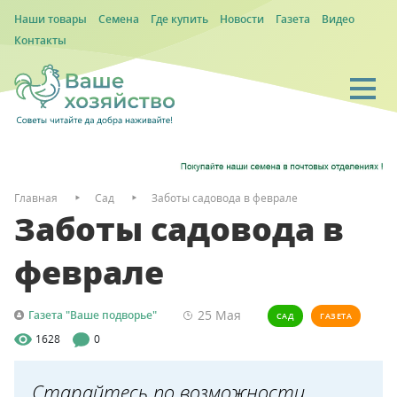
Наши товары
Семена
Где купить
Новости
Газета
Видео
Контакты
Главная
Сад
Заботы садовода в феврале
Заботы садовода в
феврале
25 Мая
Газета "Ваше подворье"
САД
ГАЗЕТА
1628
0
Старайтесь по возможности