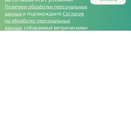
Политики обработки персональных
данных
и подтверждаете
Согласие
на обработку персональных
данных
, собираемых метрическими
программами.
О проекте
Вакансии
Контрактное производство
Контакты
Нижний Новгород, Базовый проезд, д. 9
8 (831) 221-35-34
vh@vhoz.ru
ООО «Ваше хозяйство» © 2019-2026
Настоящий портал носит исключительно информационный характер и ни
при каких условиях не является публичной офертой, определяемой
положениями статьи 437 (2) Гражданского кодекса Российской Федерации.
Информация является достоверной на момент публикации
Положение об обработке персональных данных
Пользовательское соглашение