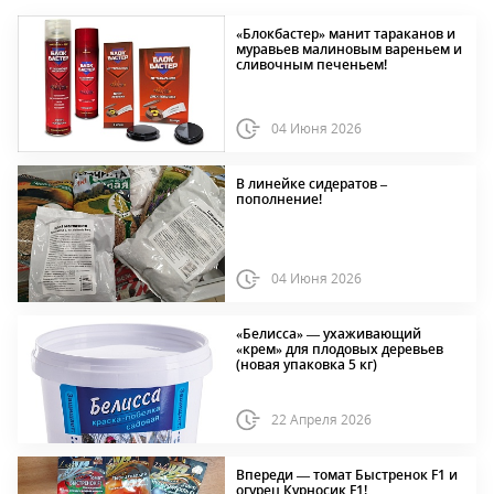
«Блокбастер» манит тараканов и
муравьев малиновым вареньем и
сливочным печеньем!
04 Июня 2026
В линейке сидератов –
пополнение!
04 Июня 2026
«Белисса» — ухаживающий
«крем» для плодовых деревьев
(новая упаковка 5 кг)
22 Апреля 2026
Впереди — томат Быстренок F1 и
огурец Курносик F1!