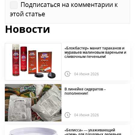
Подписаться на комментарии к
этой статье
Новости
«Блокбастер» манит тараканов и
муравьев малиновым вареньем и
сливочным печеньем!
04 Июня 2026
В линейке сидератов –
пополнение!
04 Июня 2026
«Белисса» — ухаживающий
«крем» для плодовых деревьев