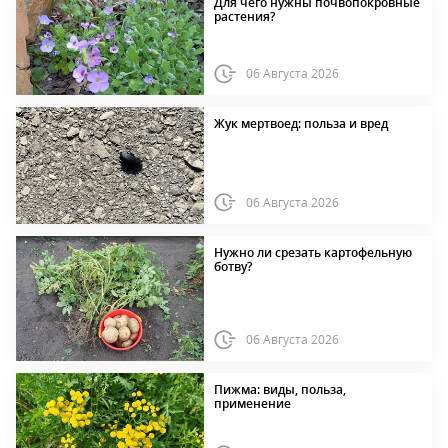
Для чего нужны почвопокровные
растения?
06 Августа 2026
Жук мертвоед: польза и вред
06 Августа 2026
Нужно ли срезать картофельную
ботву?
06 Августа 2026
Пижма: виды, польза,
применение