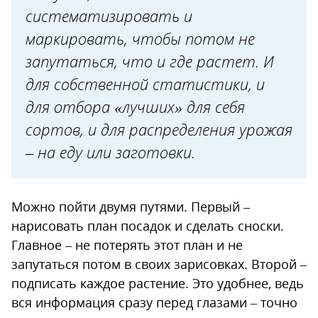
систематизировать и
тетрапак
маркировать, чтобы потом не
Жестяные крышки
запутаться, что и где растет. И
Используйте цветовую
для собственной статистики, и
дифференциацию
для отбора «лучших» для себя
Покупные
сортов, и для распределения урожая
Бирки-колышки
– на еду или заготовки.
Навесные пластиковые бирки
Бирка-петелька
Можно пойти двумя путями. Первый –
Чем сделать стойкую надпись
нарисовать план посадок и сделать сноски.
Главное – не потерять этот план и не
запутаться потом в своих зарисовках. Второй –
подписать каждое растение. Это удобнее, ведь
вся информация сразу перед глазами – точно