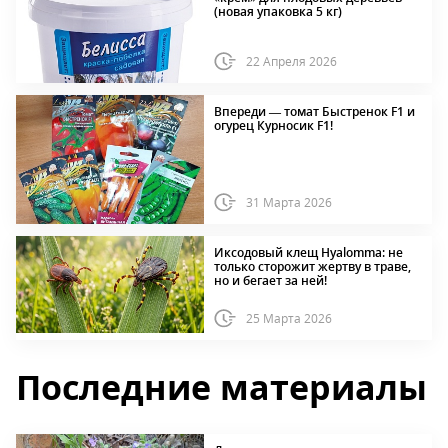
(новая упаковка 5 кг)
22 Апреля 2026
Впереди — томат Быстренок F1 и
огурец Курносик F1!
31 Марта 2026
Иксодовый клещ Hyalomma: не
только сторожит жертву в траве,
но и бегает за ней!
25 Марта 2026
Последние материалы