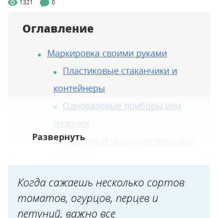
1321
0
Оглавление
Маркировка своими руками
Пластиковые стаканчики и
контейнеры
Одноразовые приборы или
палочки
Малярный скотч, изолента или
пластырь
Бельевые прищепки
Когда сажаешь несколько сортов
ПВХ-уголки после ремонта
томатов, огурцов, перцев и
Навесные бирки из картона
петуний, важно все