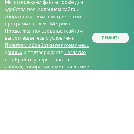
Мы используем файлы cookie для
удобства пользованием сайта и
сбора статистики в метрической
программе Яндекс.Метрика.
Продолжая пользоваться сайтом
вы соглашаетесь с условиями
ПРИНЯТЬ
Политики обработки персональных
данных
и подтверждаете
Согласие
на обработку персональных
данных
, собираемых метрическими
программами.
О проекте
Вакансии
Контрактное производство
Контакты
Нижний Новгород, Базовый проезд, д. 9
8 (831) 221-35-34
vh@vhoz.ru