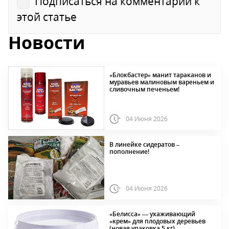
Подписаться на комментарии к
этой статье
Новости
«Блокбастер» манит тараканов и
муравьев малиновым вареньем и
сливочным печеньем!
04 Июня 2026
В линейке сидератов –
пополнение!
04 Июня 2026
«Белисса» — ухаживающий
«крем» для плодовых деревьев
(новая упаковка 5 кг)