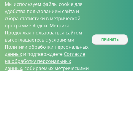
Мы используем файлы cookie для
удобства пользованием сайта и
сбора статистики в метрической
программе Яндекс.Метрика.
Продолжая пользоваться сайтом
вы соглашаетесь с условиями
ПРИНЯТЬ
Политики обработки персональных
данных
и подтверждаете
Согласие
на обработку персональных
данных
, собираемых метрическими
программами.
О проекте
Вакансии
Контрактное производство
Контакты
Нижний Новгород, Базовый проезд, д. 9
8 (831) 221-35-34
vh@vhoz.ru