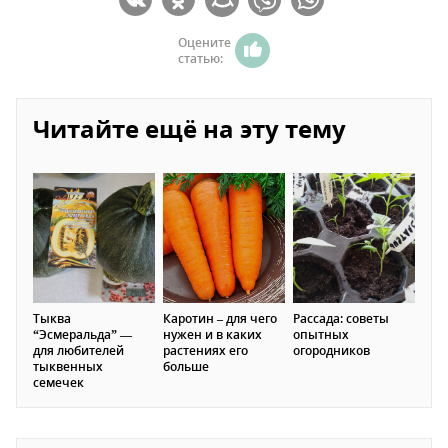
Оцените
статью:
Читайте ещё на эту тему
Тыква
Каротин – для чего
Рассада: советы
“Эсмеральда” —
нужен и в каких
опытных
для любителей
растениях его
огородников
тыквенных
больше
семечек