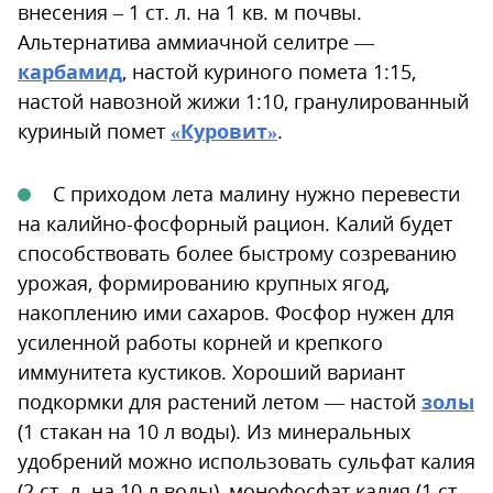
внесения – 1 ст. л. на 1 кв. м почвы.
Альтернатива аммиачной селитре —
карбамид
, настой куриного помета 1:15,
настой навозной жижи 1:10, гранулированный
куриный помет
«Куровит»
.
С приходом лета малину нужно перевести
на калийно-фосфорный рацион. Калий будет
способствовать более быстрому созреванию
урожая, формированию крупных ягод,
накоплению ими сахаров. Фосфор нужен для
усиленной работы корней и крепкого
иммунитета кустиков. Хороший вариант
подкормки для растений летом — настой
золы
(1 стакан на 10 л воды). Из минеральных
удобрений можно использовать сульфат калия
(2 ст. л. на 10 л воды), монофосфат калия (1 ст.