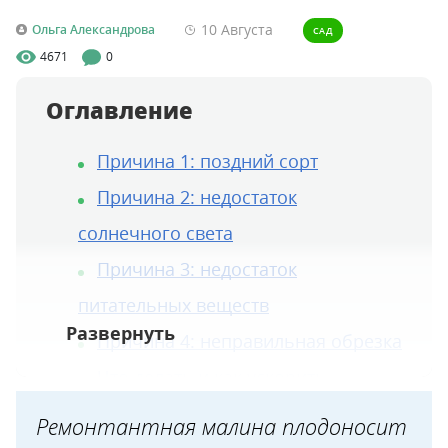
10 Августа
Ольга Александрова
САД
4671
0
Оглавление
Причина 1: поздний сорт
Причина 2: недостаток
солнечного света
Причина 3: недостаток
питательных веществ
Причина 4: неправильная обрезка
Что делать и как ускорить
вызревание ягод ремонтантной
Ремонтантная малина плодоносит