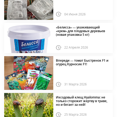
04 Июня 2026
«Белисса» — ухаживающий
«крем» для плодовых деревьев
(новая упаковка 5 кг)
22 Апреля 2026
Впереди — томат Быстренок F1 и
огурец Курносик F1!
31 Марта 2026
Иксодовый клещ Hyalomma: не
только сторожит жертву в траве,
но и бегает за ней!
25 Марта 2026