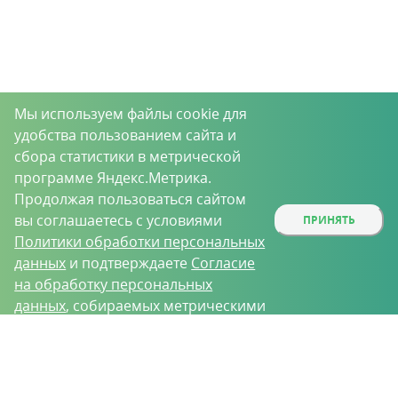
Мы используем файлы cookie для
удобства пользованием сайта и
сбора статистики в метрической
программе Яндекс.Метрика.
Продолжая пользоваться сайтом
вы соглашаетесь с условиями
ПРИНЯТЬ
Политики обработки персональных
данных
и подтверждаете
Согласие
на обработку персональных
данных
, собираемых метрическими
программами.
О проекте
Вакансии
Контрактное производство
Контакты
Нижний Новгород, Базовый проезд, д. 9