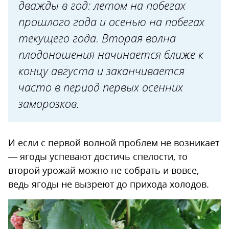
малины
дважды в год: летом на побегах
Правильный выбор сорта и
прошлого года и осенью на побегах
текущего года. Вторая волна
места выращивания
плодоношения начинается ближе к
Грамотный режим подкормок
концу августа и заканчивается
Регулярные поливы
часто в период первых осенних
Своевременная обрезка
заморозков.
Укрыть весной
Перевести на разовое
И если с первой волной проблем не возникает
плодоношение
— ягоды успевают достичь спелости, то
второй урожай можно не собрать и вовсе,
ведь ягоды не вызреют до прихода холодов.