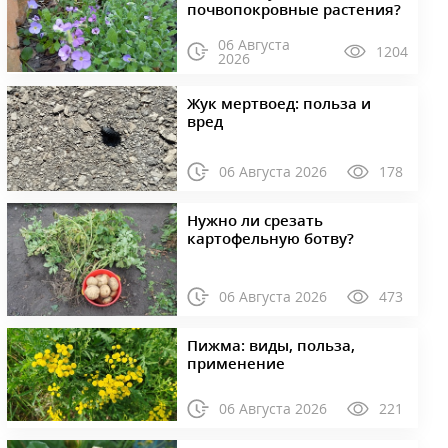
почвопокровные растения?
06 Августа
1204
2026
Жук мертвоед: польза и
вред
06 Августа 2026
178
Нужно ли срезать
картофельную ботву?
06 Августа 2026
473
Пижма: виды, польза,
применение
06 Августа 2026
221