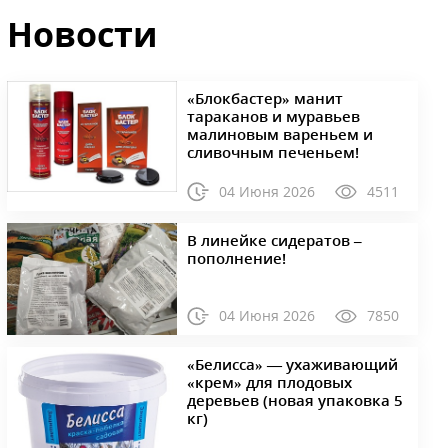
Новости
«Блокбастер» манит
тараканов и муравьев
малиновым вареньем и
сливочным печеньем!
04 Июня 2026
4511
В линейке сидератов –
пополнение!
04 Июня 2026
7850
«Белисса» — ухаживающий
«крем» для плодовых
деревьев (новая упаковка 5
кг)