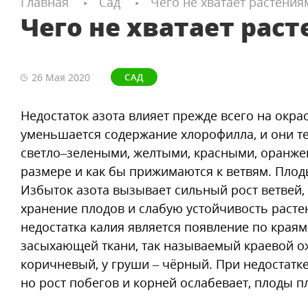
Главная
Сад
Чего не хватает растениям
Чего не хватает раст
26 Мая
2020
САД
Недостаток азота влияет прежде всего на окра
уменьшается содержание хлорофилла, и они те
светло–зелеными, желтыми, красными, оран
размере и как бы прижимаются к ветвям. Пло
Избыток азота вызывает сильный рост ветвей,
хранение плодов и слабую устойчивость раст
недостатка калия является появление по краям
засыхающей ткани, так называемый краевой ож
коричневый, у груши – чёрный. При недостат
но рост побегов и корней ослабевает, плоды пл