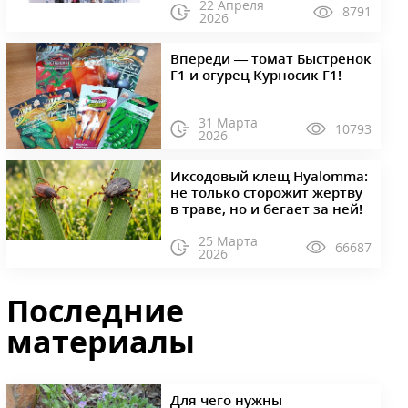
22 Апреля
8791
2026
Впереди — томат Быстренок
F1 и огурец Курносик F1!
31 Марта
10793
2026
Иксодовый клещ Hyalomma:
не только сторожит жертву
в траве, но и бегает за ней!
25 Марта
66687
2026
Последние
материалы
Для чего нужны