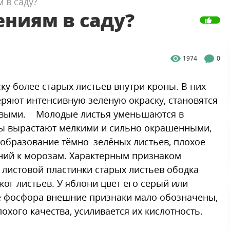
 в саду?
ениям в саду?
1974
0
ску более старых листьев внутри кроны. В них
ряют интенсивную зеленую окраску, становятся
жевыми. Молодые листья уменьшаются в
ды вырастают мелкими и сильно окрашенными,
 образование тёмно–зелёных листьев, плохое
ений к морозам. Характерным признаком
 листовой пластинки старых листьев ободка
ог листьев. У яблони цвет его серый или
ке фосфора внешние признаки мало обозначены,
охого качества, усиливается их кислотность.