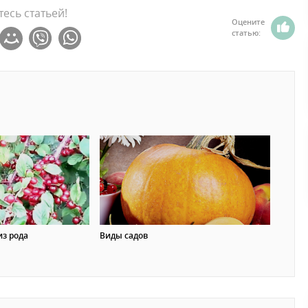
есь статьей!
Оцените
статью:
з рода
Виды садов