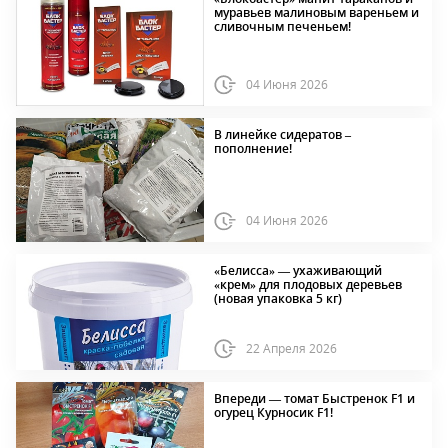
муравьев малиновым вареньем и
сливочным печеньем!
04 Июня 2026
В линейке сидератов –
пополнение!
04 Июня 2026
«Белисса» — ухаживающий
«крем» для плодовых деревьев
(новая упаковка 5 кг)
22 Апреля 2026
Впереди — томат Быстренок F1 и
огурец Курносик F1!