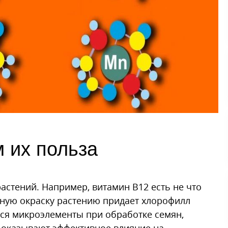
м их польза
астений. Например, витамин В12 есть не что
леную окраску растению придает хлорофилл
тся микроэлементы при обработке семян,