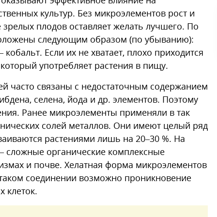
е оказывают эффективное влияние на
твенных культур. Без микроэлементов рост и
е зрелых плодов оставляет желать лучшего. По
оложены следующим образом (по убыванию):
обальт. Если их не хватает, плохо приходится
 который употребляет растения в пищу.
ей часто связаны с недостаточным содержанием
либдена, селена, йода и др. элементов. Поэтому
тения. Ранее микроэлементы применяли в так
ганических солей металлов. Они имеют целый ряд
сваиваются растениями лишь на 20–30 %. На
— сложные органические комплексные
измах и почве. Хелатная форма микроэлементов
в таком соединении возможно проникновение
 клеток.