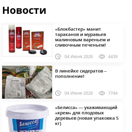
Новости
«Блокбастер» манит
тараканов и муравьев
малиновым вареньем и
сливочным печеньем!
04 Июня 2026
4439
В линейке сидератов –
пополнение!
04 Июня 2026
7744
«Белисса» — ухаживающий
«крем» для плодовых
деревьев (новая упаковка 5
кг)