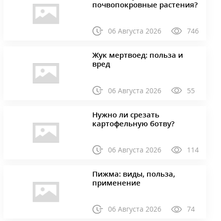
почвопокровные растения?
06 Августа 2026
746
Жук мертвоед: польза и
вред
06 Августа 2026
55
Нужно ли срезать
картофельную ботву?
06 Августа 2026
114
Пижма: виды, польза,
применение
06 Августа 2026
74