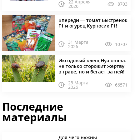
22 Апреля
8703
2026
Впереди — томат Быстренок
F1 и огурец Курносик F1!
31 Марта
10707
2026
Иксодовый клещ Hyalomma:
не только сторожит жертву
в траве, но и бегает за ней!
25 Марта
66571
2026
Последние
материалы
Для чего нужны