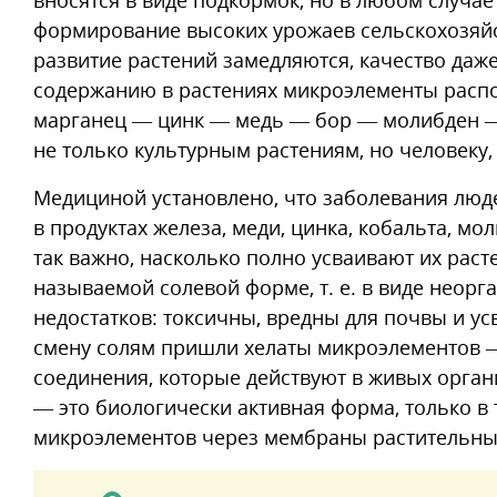
вносятся в виде подкормок, но в любом случа
формирование высоких урожаев сельскохозяйс
развитие растений замедляются, качество даж
содержанию в растениях микроэлементы расп
марганец — цинк — медь — бор — молибден — к
не только культурным растениям, но человеку,
Медициной установлено, что заболевания люд
в продуктах железа, меди, цинка, кобальта, мо
так важно, насколько полно усваивают их рас
называемой солевой форме, т. е. в виде неор
недостатков: токсичны, вредны для почвы и у
смену солям пришли хелаты микроэлементов 
соединения, которые действуют в живых орган
— это биологически активная форма, только 
микроэлементов через мембраны растительных