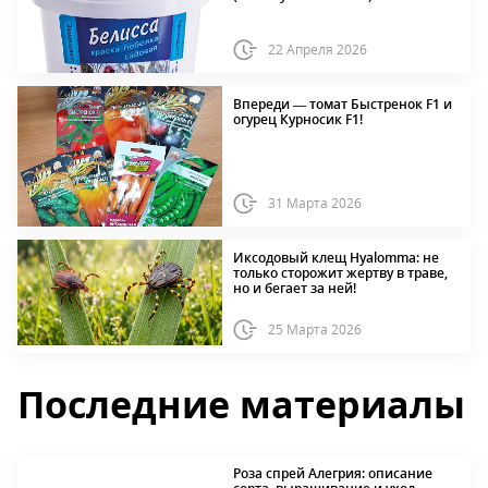
22 Апреля 2026
Впереди — томат Быстренок F1 и
огурец Курносик F1!
31 Марта 2026
Иксодовый клещ Hyalomma: не
только сторожит жертву в траве,
но и бегает за ней!
25 Марта 2026
Последние материалы
Роза спрей Алегрия: описание