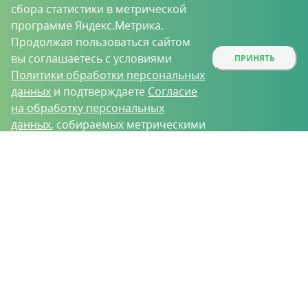
сбора статистики в метрической
программе Яндекс.Метрика.
Продолжая пользоваться сайтом
вы соглашаетесь с условиями
ПРИНЯТЬ
Политики обработки персональных
данных
и подтверждаете
Согласие
на обработку персональных
данных
, собираемых метрическими
программами.
О проекте
Вакансии
Контрактное производство
Контакты
Нижний Новгород, Базовый проезд, д. 9
8 (831) 221-35-34
vh@vhoz.ru
ООО «Ваше хозяйство» © 2019-2026
Настоящий портал носит исключительно информационный характер и ни
при каких условиях не является публичной офертой, определяемой