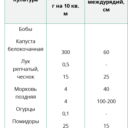
междурядий,
г на 10 кв.
см
м
Бобы
Капуста
белокочанная
300
60
Лук
0,5
-
репчатый,
чеснок
15
25
Морковь
4
40
поздняя
4
100-200
Огурцы
0,1
-
Помидоры
25
15