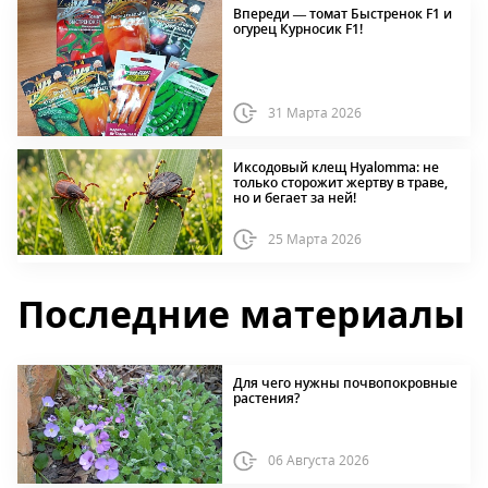
Впереди — томат Быстренок F1 и
огурец Курносик F1!
31 Марта 2026
Иксодовый клещ Hyalomma: не
только сторожит жертву в траве,
но и бегает за ней!
25 Марта 2026
Последние материалы
Для чего нужны почвопокровные
растения?
06 Августа 2026