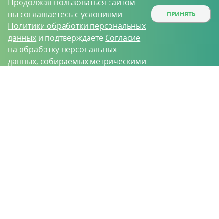
Продолжая пользоваться сайтом
вы соглашаетесь с условиями
ПРИНЯТЬ
Политики обработки персональных
данных
и подтверждаете
Согласие
на обработку персональных
данных
, собираемых метрическими
программами.
О проекте
Вакансии
Контрактное производство
Контакты
Нижний Новгород, Базовый проезд, д. 9
8 (831) 221-35-34
vh@vhoz.ru
ООО «Ваше хозяйство» © 2019-2026
Настоящий портал носит исключительно информационный характер и ни
при каких условиях не является публичной офертой, определяемой
положениями статьи 437 (2) Гражданского кодекса Российской Федерации.
Информация является достоверной на момент публикации
Положение об обработке персональных данных