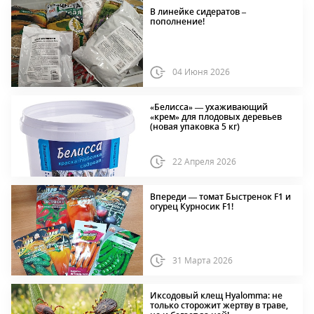
В линейке сидератов –
пополнение!
04 Июня 2026
«Белисса» — ухаживающий
«крем» для плодовых деревьев
(новая упаковка 5 кг)
22 Апреля 2026
Впереди — томат Быстренок F1 и
огурец Курносик F1!
31 Марта 2026
Иксодовый клещ Hyalomma: не
только сторожит жертву в траве,