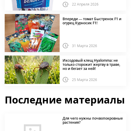
22 Апреля 2026
Впереди — томат Быстренок F1 и
огурец Курносик F1!
31 Марта 2026
Иксодовый клещ Hyalomma: не
только сторожит жертву в траве,
но и бегает за ней!
25 Марта 2026
Последние материалы
Для чего нужны почвопокровные
растения?