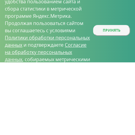
удобства пользованием сайта и
сбора статистики в метрической
программе Яндекс.Метрика.
Продолжая пользоваться сайтом
вы соглашаетесь с условиями
ПРИНЯТЬ
Политики обработки персональных
данных
и подтверждаете
Согласие
на обработку персональных
данных
, собираемых метрическими
программами.
О проекте
Вакансии
Контрактное производство
Контакты
Нижний Новгород, Базовый проезд, д. 9
8 (831) 221-35-34
vh@vhoz.ru
ООО «Ваше хозяйство» © 2019-2026
Настоящий портал носит исключительно информационный характер и ни