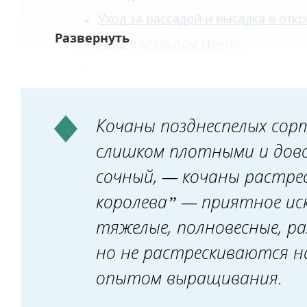
Уход за рассадой и высадка в отк
Уход в открытом грунте
Уборка урожая
Кочаны позднеспелых со
слишком плотными и дово
сочный, — кочаны растре
королева” — приятное иск
тяжелые, полновесные, ра
но не растрескиваются на
опытом выращивания.