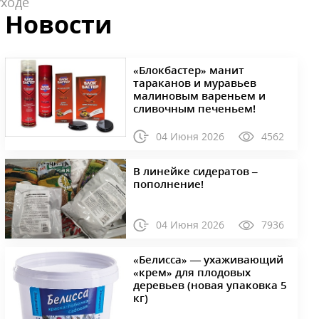
уходе
Новости
«Блокбастер» манит
тараканов и муравьев
малиновым вареньем и
сливочным печеньем!
04 Июня 2026
4562
В линейке сидератов –
пополнение!
04 Июня 2026
7936
«Белисса» — ухаживающий
«крем» для плодовых
деревьев (новая упаковка 5
кг)