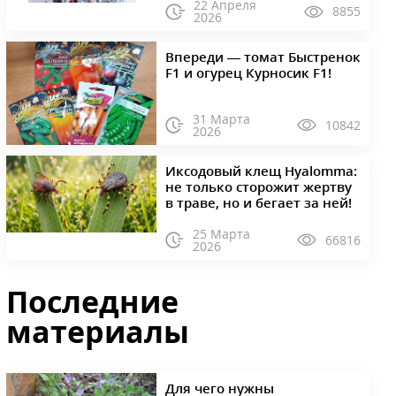
22 Апреля
8855
2026
Впереди — томат Быстренок
F1 и огурец Курносик F1!
31 Марта
10842
2026
Иксодовый клещ Hyalomma:
не только сторожит жертву
в траве, но и бегает за ней!
25 Марта
66816
2026
Последние
материалы
Для чего нужны