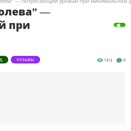
олева” — потрясающий урожай при минимальном 
олева” —
й при
Д
ОТЗЫВЫ
1312
0