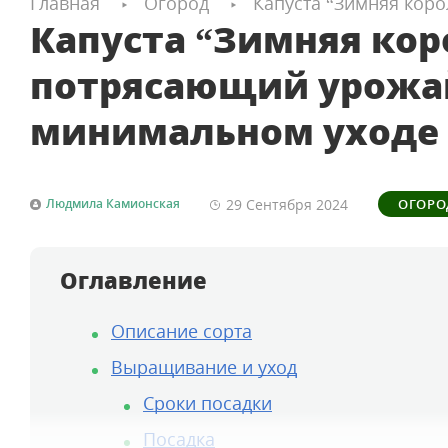
Главная
Огород
Капуста “Зимняя кор
Капуста “Зимняя кор
потрясающий урожа
минимальном уходе
29 Сентября
2024
Людмила Камионская
ОГОРО
Оглавление
Описание сорта
Выращивание и уход
Сроки посадки
Посадка