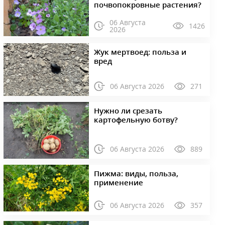
почвопокровные растения?
06 Августа
1426
2026
Жук мертвоед: польза и
вред
06 Августа 2026
271
Нужно ли срезать
картофельную ботву?
06 Августа 2026
889
Пижма: виды, польза,
применение
06 Августа 2026
357