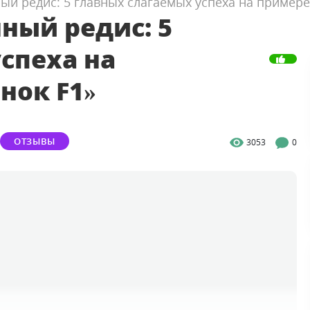
ый редис: 5 главных слагаемых успеха на примере
ный редис: 5
спеха на
нок F1»
ОТЗЫВЫ
3053
0