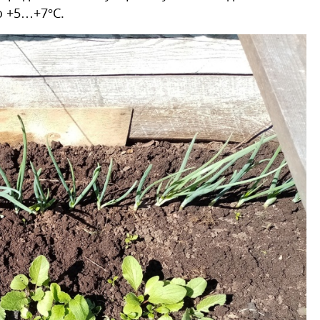
о +5…+7°С.