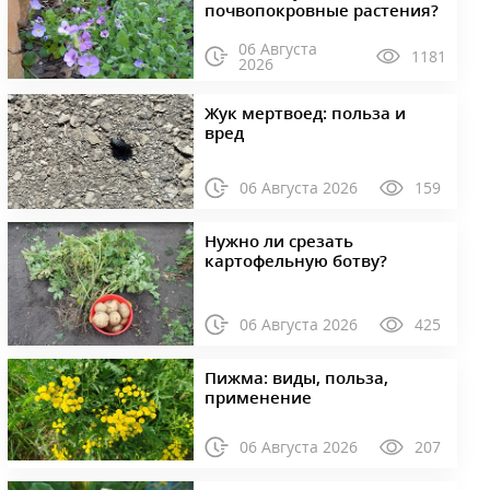
почвопокровные растения?
06 Августа
1181
2026
Жук мертвоед: польза и
вред
06 Августа 2026
159
Нужно ли срезать
картофельную ботву?
06 Августа 2026
425
Пижма: виды, польза,
применение
06 Августа 2026
207